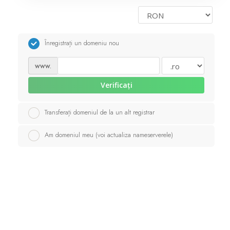
Servere Metin2
Înregistrați un domeniu nou
Licente cPanel WHM
www.
Licente WHMCS
Verificați
Licente WHMSonic
Transferați domeniul de la un alt registrar
Am domeniul meu (voi actualiza nameserverele)
Licente cPanel WHM / WHMSonic
Licente WHMXtra
Servere Dedicate
Aplicatii Mobil