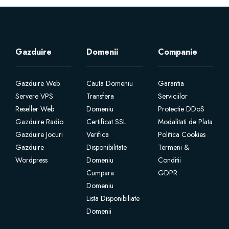
Certificate SSL
Website Builder
Gazduire
Domenii
Companie
Servicii e-mail
Gazduire Web
Cauta Domeniu
Garantia
Servere VPS
Transfera
Serviciilor
Protecție site
Reseller Web
Domeniu
Protectie DDoS
Gazduire Radio
Certificat SSL
Modalitati de Plata
Gazduire Jocuri
Verifica
Politica Cookies
Professional Email
Gazduire
Disponibilitate
Termeni &
Wordpress
Domeniu
Conditii
Website Backup
Cumpara
GDPR
Domeniu
VPN
Lista Disponibiliate
Domenii
SEO Tools