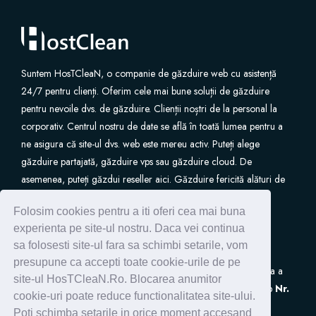
Site Builder
XOVI NOW
Suntem HosTCleaN, o companie de găzduire web cu asistență
24/7 pentru clienți. Oferim cele mai bune soluții de găzduire
Site & Server Monitoring
pentru nevoile dvs. de găzduire. Clienții noștri de la personal la
corporativ. Centrul nostru de date se află în toată lumea pentru a
ne asigura că site-ul dvs. web este mereu activ. Puteți alege
VPN
găzduire partajată, găzduire vps sau găzduire cloud. De
asemenea, puteți găzdui reseller aici. Găzduire fericită alături de
Înregistrare domeniu nou
noi.
Folosim cookies pentru a iti oferi cea mai buna
Transfer domenii
experienta pe site-ul nostru. Daca vei continua
sa folosesti site-ul fara sa schimbi setarile, vom
presupune ca accepti toate cookie-urile de pe
S.C. HostClean S.R.L
este inscrisa in Registrul de Evidenta a
site-ul HosTCleaN.Ro. Blocarea anumitor
Prelucrarilor de Date cu Caracter Personal (ANSPDCP) sub
Nr.
cookie-uri poate reduce functionalitatea site-ului.
0005266
Poti schimba setarile in orice moment accesand