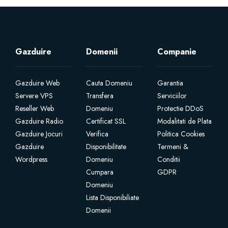
Certificate SSL
Website Builder
Gazduire
Domenii
Companie
Servicii e-mail
Gazduire Web
Cauta Domeniu
Garantia
Servere VPS
Transfera
Serviciilor
Protecție site
Reseller Web
Domeniu
Protectie DDoS
Gazduire Radio
Certificat SSL
Modalitati de Plata
Gazduire Jocuri
Verifica
Politica Cookies
Professional Email
Gazduire
Disponibilitate
Termeni &
Wordpress
Domeniu
Conditii
Website Backup
Cumpara
GDPR
Domeniu
VPN
Lista Disponibiliate
Domenii
SEO Tools