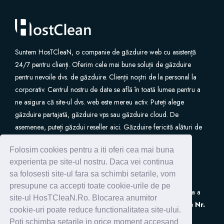
Site Builder
XOVI NOW
Suntem HosTCleaN, o companie de găzduire web cu asistență
24/7 pentru clienți. Oferim cele mai bune soluții de găzduire
Site & Server Monitoring
pentru nevoile dvs. de găzduire. Clienții noștri de la personal la
corporativ. Centrul nostru de date se află în toată lumea pentru a
ne asigura că site-ul dvs. web este mereu activ. Puteți alege
VPN
găzduire partajată, găzduire vps sau găzduire cloud. De
asemenea, puteți găzdui reseller aici. Găzduire fericită alături de
Înregistrare domeniu nou
noi.
Folosim cookies pentru a iti oferi cea mai buna
Transfer domenii
experienta pe site-ul nostru. Daca vei continua
sa folosesti site-ul fara sa schimbi setarile, vom
presupune ca accepti toate cookie-urile de pe
S.C. HostClean S.R.L
este inscrisa in Registrul de Evidenta a
site-ul HosTCleaN.Ro. Blocarea anumitor
Prelucrarilor de Date cu Caracter Personal (ANSPDCP) sub
Nr.
cookie-uri poate reduce functionalitatea site-ului.
0005266
Poti schimba setarile in orice moment accesand