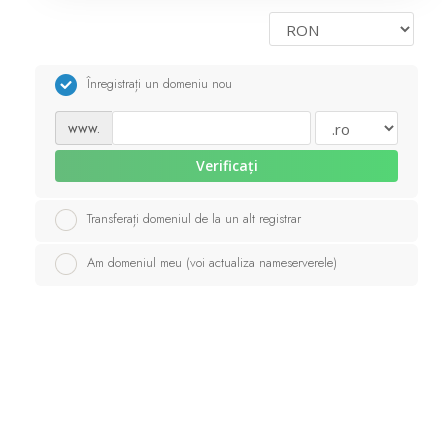
Servere Metin2
Înregistrați un domeniu nou
Licente cPanel WHM
www.
Licente WHMCS
Verificați
Licente WHMSonic
Transferați domeniul de la un alt registrar
Am domeniul meu (voi actualiza nameserverele)
Licente cPanel WHM / WHMSonic
Licente WHMXtra
Servere Dedicate
Aplicatii Mobil