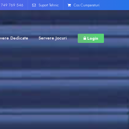
) 749 769 546
Suport Tehnic
Cos Cumparaturi
vere Dedicate
Servere Jocuri
Login