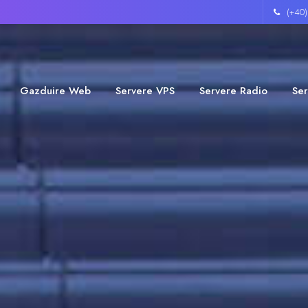
(+40
Gazduire Web
Servere VPS
Servere Radio
Ser