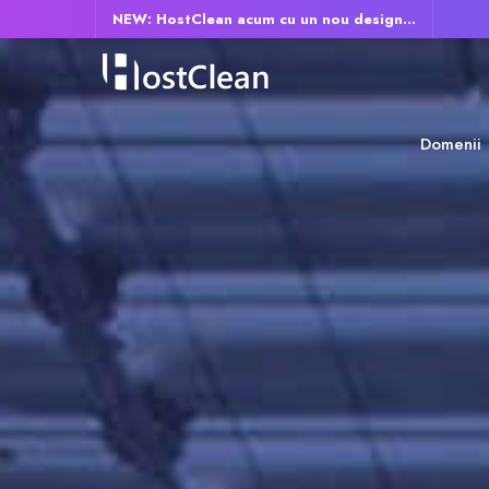
NEW: HostClean acum cu un nou design...
Domenii