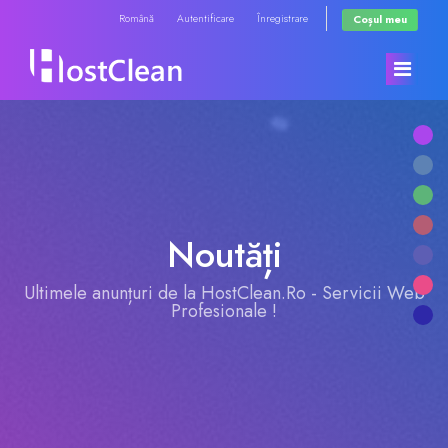
Română
Autentificare
Înregistrare
Coșul meu
Acasă
Magazin
Noutăți
Anunțuri
Răsfoiți tot
Ultimele anunțuri de la HostClean.Ro - Servicii Web
Profesionale !
Biblioteca de cunoștințe
RadioHosting WHMSonic
Starea sistemelor
RadioHosting SonicPanel
Contact
Reseller Radio WHMSonic SHOUTcast