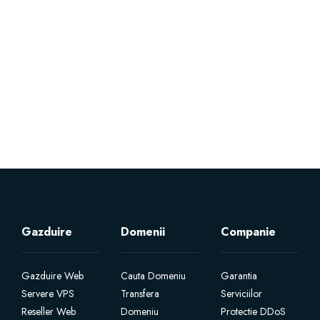
Servere Metin2
Licente cPanel WHM
Licente WHMCS
Licente WHMSonic
Licente cPanel WHM / WHMSonic
Licente WHMXtra
Gazduire
Domenii
Companie
Servere Dedicate
Gazduire Web
Cauta Domeniu
Garantia
Servere VPS
Transfera
Serviciilor
Aplicatii Mobil
Reseller Web
Domeniu
Protectie DDoS