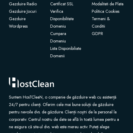
Gazduire Radio
Certificat SSL
Modalitati de Plata
Gazduire Jocuri
Verifica
Politica Cookies
Certificate SSL
Gazduire
Disponibilitate
Termeni &
Wordpress
Domeniu
Conditii
Website Builder
Cumpara
GDPR
Domeniu
Servicii e-mail
Lista Disponibiliate
Domenii
Protecție site
Professional Email
Website Backup
Suntem HosTCleaN, o companie de găzduire web cu asistență
24/7 pentru clienți. Oferim cele mai bune soluții de găzduire
pentru nevoile dvs. de găzduire. Clienții noștri de la personal la
VPN
corporativ. Centrul nostru de date se află în toată lumea pentru a
ne asigura că site-ul dvs. web este mereu activ. Puteți alege
SEO Tools