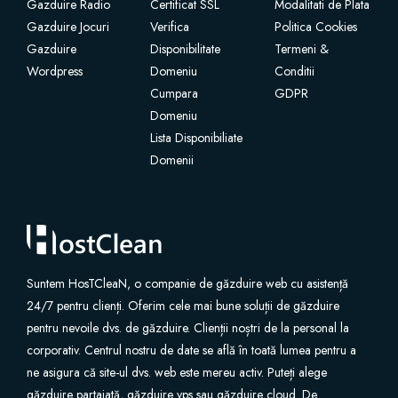
Gazduire Radio
Certificat SSL
Modalitati de Plata
Gazduire Jocuri
Verifica
Politica Cookies
Certificate SSL
Gazduire
Disponibilitate
Termeni &
Wordpress
Domeniu
Conditii
Website Builder
Cumpara
GDPR
Domeniu
Servicii e-mail
Lista Disponibiliate
Domenii
Protecție site
Professional Email
Suntem HosTCleaN, o companie de găzduire web cu asistență
Website Backup
24/7 pentru clienți. Oferim cele mai bune soluții de găzduire
pentru nevoile dvs. de găzduire. Clienții noștri de la personal la
VPN
corporativ. Centrul nostru de date se află în toată lumea pentru a
ne asigura că site-ul dvs. web este mereu activ. Puteți alege
SEO Tools
găzduire partajată, găzduire vps sau găzduire cloud. De