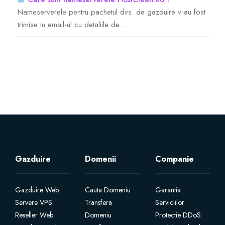
Nameserverele pentru pachetul dvs. de gazduire v-au fost
Servere Metin2
trimise in email-ul cu detaliile de...
Licente cPanel WHM
Licente WHMCS
Licente WHMSonic
Licente cPanel WHM / WHMSonic
Gazduire
Domenii
Companie
Licente WHMXtra
Gazduire Web
Servere Dedicate
Cauta Domeniu
Garantia
Servere VPS
Transfera
Serviciilor
Reseller Web
Domeniu
Protectie DDoS
Aplicatii Mobil