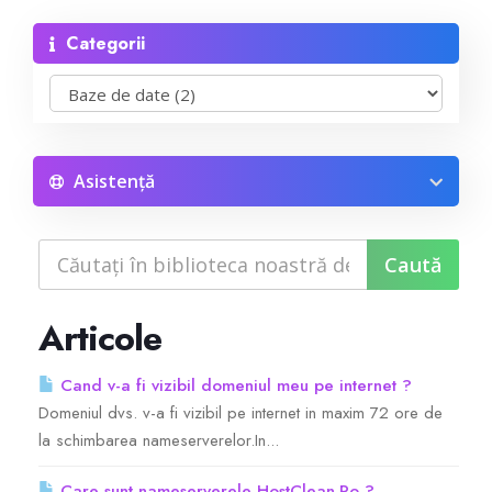
Categorii
Reseller Radio SonicPanel SHOUTcast
WebHosting
Reseller Web Hosting
Asistență
Servere VDS VPS
Servere VPS
Articole
Counter Strike 1.6
Cand v-a fi vizibil domeniul meu pe internet ?
Domeniul dvs. v-a fi vizibil pe internet in maxim 72 ore de
Counter Strike Go
la schimbarea nameserverelor.In...
GTA San Andreas
Care sunt nameserverele HostClean.Ro ?