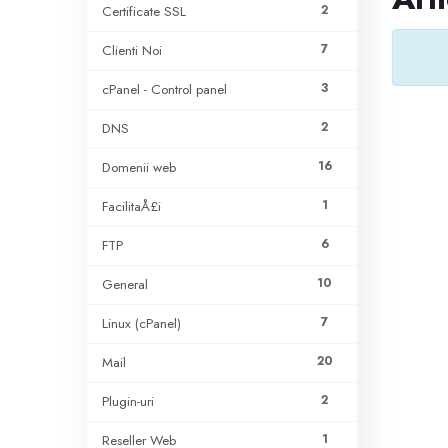
2
Certificate SSL
7
Clienti Noi
3
cPanel - Control panel
2
DNS
16
Domenii web
1
FacilitaÅ£i
6
FTP
10
General
7
Linux (cPanel)
20
Mail
2
Plugin-uri
1
Reseller Web