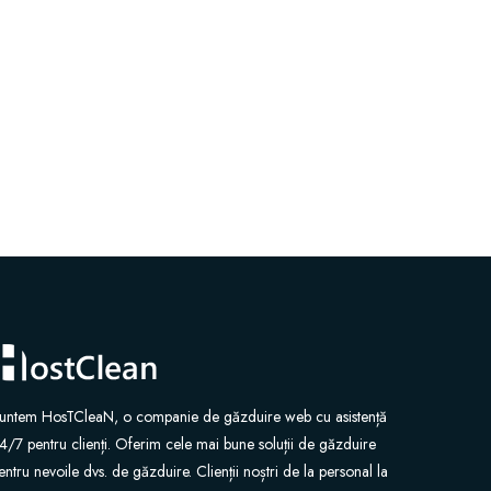
untem HosTCleaN, o companie de găzduire web cu asistență
4/7 pentru clienți. Oferim cele mai bune soluții de găzduire
entru nevoile dvs. de găzduire. Clienții noștri de la personal la