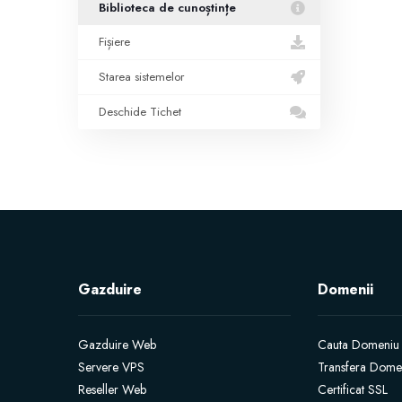
Biblioteca de cunoștințe
Fișiere
Starea sistemelor
Deschide Tichet
Gazduire
Domenii
Gazduire Web
Cauta Domeniu
Servere VPS
Transfera Dome
Reseller Web
Certificat SSL