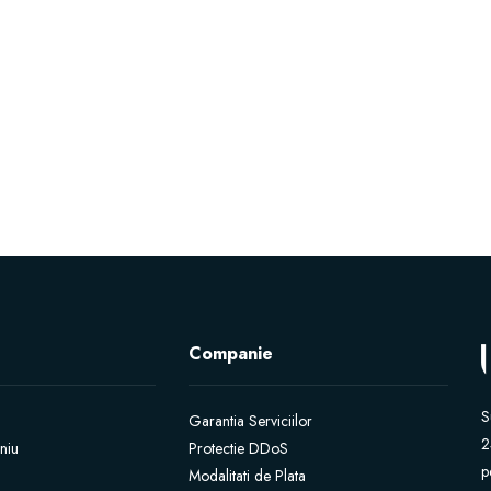
Companie
S
Garantia Serviciilor
2
niu
Protectie DDoS
p
Modalitati de Plata