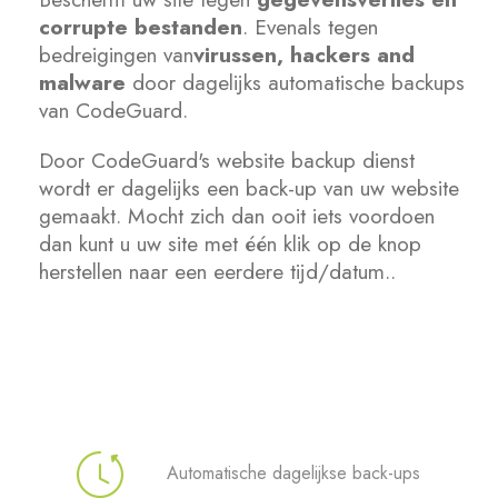
corrupte bestanden
. Evenals tegen
SSL Certificaten
bedreigingen van
virussen, hackers and
malware
door dagelijks automatische backups
van CodeGuard.
Website Builder
Door CodeGuard's website backup dienst
E-mail Beveiliging
wordt er dagelijks een back-up van uw website
gemaakt. Mocht zich dan ooit iets voordoen
Websitebeveiliging
dan kunt u uw site met één klik op de knop
herstellen naar een eerdere tijd/datum..
Professionele e-mail
Website back-up
VPN
Automatische dagelijkse back-ups
SEO Hulpmiddelen