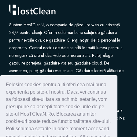
Suntem HosTCleaN, o companie de găzduire web cu asistență
24/7 pentru clienți. Oferim cele mai bune soluții de găzduire
pentru nevoile dvs. de găzduire. Clienții noștri de la personal la
corporativ. Centrul nostru de date se află în toată lumea pentru a
ne asigura că site-ul dvs. web este mereu activ. Puteți alege
găzduire partajată, găzduire vps sau găzduire cloud. De
asemenea, puteți găzdui reseller aici. Găzduire fericită alături de
noi.
Folosim cookies pentru a iti oferi cea mai buna
experienta pe site-ul nostru. Daca vei continua
sa folosesti site-ul fara sa schimbi setarile, vom
presupune ca accepti toate cookie-urile de pe
S.C. HostClean S.R.L
este inscrisa in Registrul de Evidenta a
site-ul HosTCleaN.Ro. Blocarea anumitor
Prelucrarilor de Date cu Caracter Personal (ANSPDCP) sub
Nr.
cookie-uri poate reduce functionalitatea site-ului.
0005266
Poti schimba setarile in orice moment accesand
meniul "ajutor" din browserul tau.
Afla mai multe