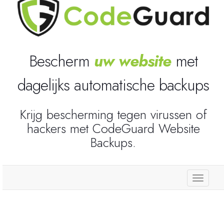
Reseller Radio SonicPanel SHOUTcast
WebHosting
Bescherm
uw website
met
Reseller Web Hosting
dagelijks automatische backups
Servere VDS VPS
Krijg bescherming tegen virussen of
hackers met CodeGuard Website
Servere VPS
Backups.
Counter Strike 1.6
store.
Counter Strike Go
GTA San Andreas