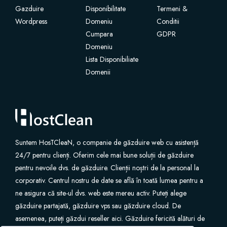
Gazduire
Disponibilitate
Termeni &
Wordpress
Domeniu
Conditii
Cumpara
GDPR
Domeniu
Lista Disponibiliate
Domenii
Suntem HosTCleaN, o companie de găzduire web cu asistență
24/7 pentru clienți. Oferim cele mai bune soluții de găzduire
pentru nevoile dvs. de găzduire. Clienții noștri de la personal la
corporativ. Centrul nostru de date se află în toată lumea pentru a
ne asigura că site-ul dvs. web este mereu activ. Puteți alege
găzduire partajată, găzduire vps sau găzduire cloud. De
asemenea, puteți găzdui reseller aici. Găzduire fericită alături de