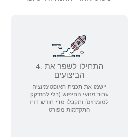
Site Builder
XOVI NOW
Site & Server Monitoring
4. התחילו לשפר את
VPN
הביצועים
רישום דומיין חדש
יישמו את תכנית האופטימיזציה
עבור מנועי החיפוש (בלי להזדקק
העברת דומיין אלינו
למומחים) ותקבלו מדי חודש דוח
התקדמות מפורט