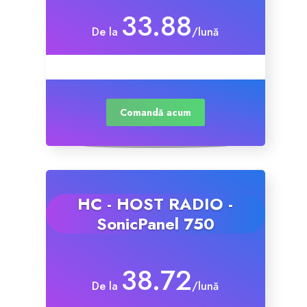
33.88
De la
/lună
Comandă acum
HC - HOST RADIO -
SonicPanel 750
38.72
De la
/lună