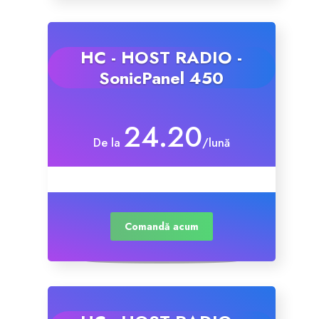
Certificate SSL
HC - HOST RADIO -
Website Builder
SonicPanel 450
Servicii e-mail
24.20
De la
/lună
Protecție site
Professional Email
Comandă acum
Website Backup
VPN
SEO Tools