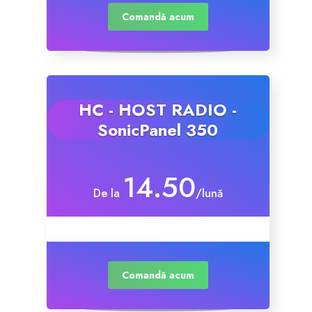
Comandă acum
Servere Metin2
Licente cPanel WHM
HC - HOST RADIO -
Licente WHMCS
SonicPanel 350
Licente WHMSonic
14.50
Licente cPanel WHM / WHMSonic
De la
/lună
Licente WHMXtra
Servere Dedicate
Comandă acum
Aplicatii Mobil