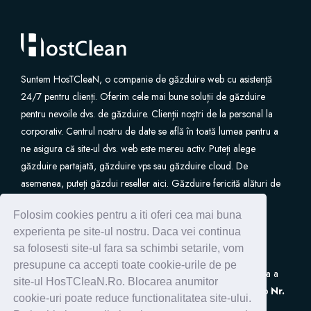
Suntem HosTCleaN, o companie de găzduire web cu asistență
24/7 pentru clienți. Oferim cele mai bune soluții de găzduire
pentru nevoile dvs. de găzduire. Clienții noștri de la personal la
corporativ. Centrul nostru de date se află în toată lumea pentru a
ne asigura că site-ul dvs. web este mereu activ. Puteți alege
găzduire partajată, găzduire vps sau găzduire cloud. De
asemenea, puteți găzdui reseller aici. Găzduire fericită alături de
noi.
Folosim cookies pentru a iti oferi cea mai buna
experienta pe site-ul nostru. Daca vei continua
sa folosesti site-ul fara sa schimbi setarile, vom
presupune ca accepti toate cookie-urile de pe
S.C. HostClean S.R.L
este inscrisa in Registrul de Evidenta a
site-ul HosTCleaN.Ro. Blocarea anumitor
Prelucrarilor de Date cu Caracter Personal (ANSPDCP) sub
Nr.
cookie-uri poate reduce functionalitatea site-ului.
0005266