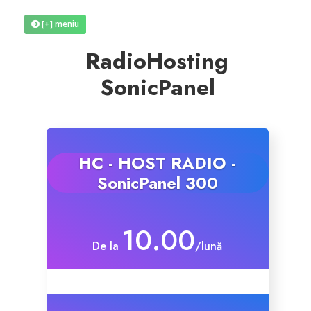
[+] meniu
Reseller Radio SonicPanel SHOUTcast
RadioHosting
WebHosting
SonicPanel
Reseller Web Hosting
Servere VDS VPS
HC - HOST RADIO -
SonicPanel 300
Servere VPS
Counter Strike 1.6
10.00
De la
/lună
Counter Strike Go
GTA San Andreas