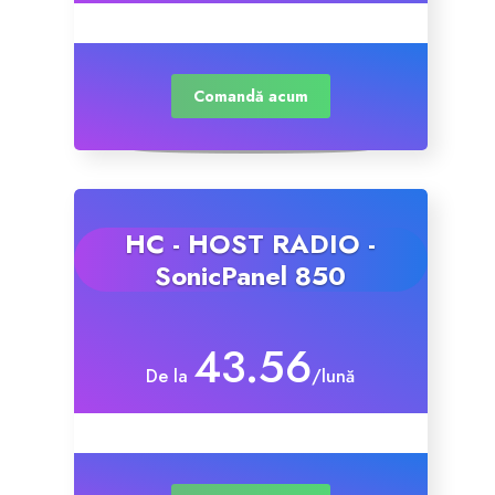
Comandă acum
HC - HOST RADIO -
SonicPanel 850
43.56
De la
/lună