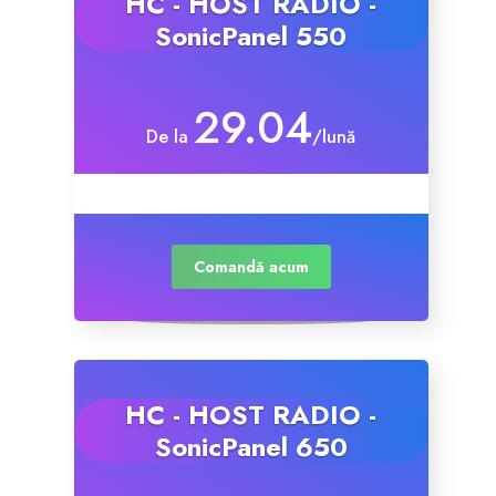
HC - HOST RADIO -
SonicPanel 550
Site Builder
29.04
XOVI NOW
De la
/lună
Site & Server Monitoring
VPN
Comandă acum
Înregistrare domeniu nou
Transfer domenii
HC - HOST RADIO -
SonicPanel 650