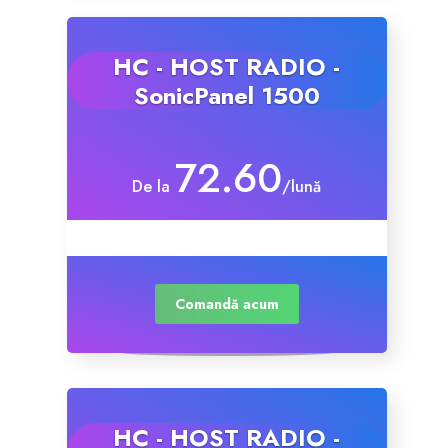
HC - HOST RADIO -
SonicPanel 1500
72.60
De la
/lună
Comandă acum
HC - HOST RADIO -