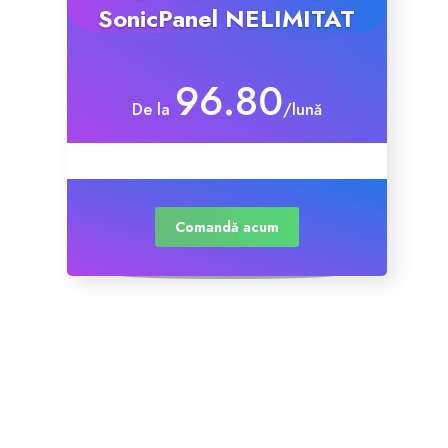
SonicPanel NELIMITAT
96.80
De la
/lună
Comandă acum