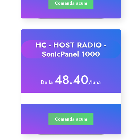
Comandă acum
HC - HOST RADIO -
SonicPanel 1000
48.40
De la
/lună
Comandă acum