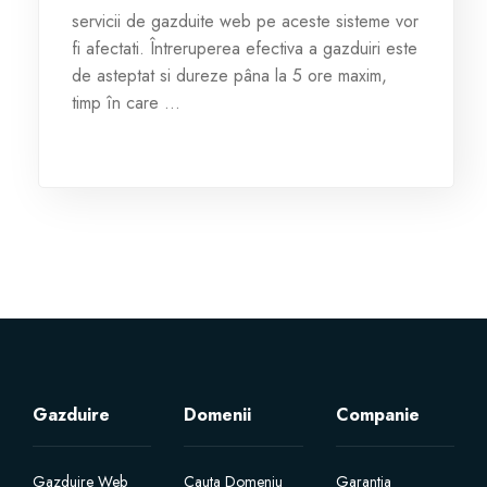
servicii de gazduite web pe aceste sisteme vor
Servere Metin2
fi afectati. Întreruperea efectiva a gazduiri este
de asteptat si dureze pâna la 5 ore maxim,
timp în care ...
Licente cPanel WHM
Licente WHMCS
Licente WHMSonic
Licente cPanel WHM / WHMSonic
Licente WHMXtra
Servere Dedicate
Gazduire
Domenii
Companie
Aplicatii Mobil
Gazduire Web
Cauta Domeniu
Garantia