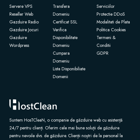
Servere VPS
Transfera
Serviciilor
شهادات SSL
Reseller Web
Domeniu
Protectie DDoS
Gazduire Radio
Certificat SSL
Modalitati de Plata
Gazduire Jocuri
Verifica
Politica Cookies
منشئ مواقع الويب
Gazduire
Disponibilitate
Termeni &
Wordpress
Domeniu
Conditii
خدمات البريد الإلكتروني
Cumpara
GDPR
Domeniu
Website Security
Lista Disponibiliate
Domenii
Professional Email
Website Backup
VPN
Suntem HosTCleaN, o companie de găzduire web cu asistență
24/7 pentru clienți. Oferim cele mai bune soluții de găzduire
pentru nevoile dvs. de găzduire. Clienții noștri de la personal la
SEO Tools