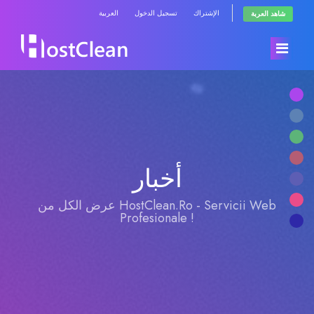
الإشتراك
تسجيل الدخول
العربية
شاهد العربة
الرئيسية
المتجر
أخبار
أخبار وإعلانات
تصفح الكل
عرض الكل من HostClean.Ro - Servicii Web
Profesionale !
مكتبة الشروحات
RadioHosting WHMSonic
حالة الشبكة
RadioHosting SonicPanel
راسلنا
Reseller Radio WHMSonic SHOUTcast