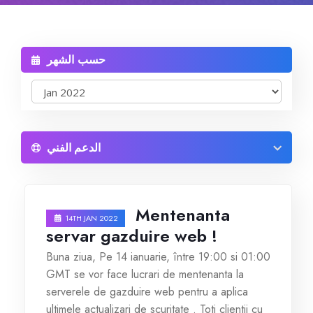
Reseller Radio SonicPanel SHOUTcast
حسب الشهر
WebHosting
Reseller Web Hosting
الدعم الفني
Servere VDS VPS
Servere VPS
Mentenanta
14TH JAN 2022
Counter Strike 1.6
servar gazduire web !
Buna ziua, Pe 14 ianuarie, între 19:00 si 01:00
Counter Strike Go
GMT se vor face lucrari de mentenanta la
serverele de gazduire web pentru a aplica
GTA San Andreas
ultimele actualizari de scuritate . Toti clientii cu