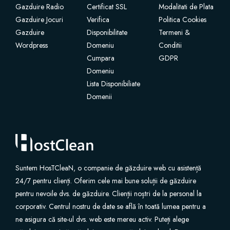
Gazduire Radio
Certificat SSL
Modalitati de Plata
Gazduire Jocuri
Verifica
Politica Cookies
SSL Certifikat
Gazduire
Disponibilitate
Termeni &
Wordpress
Domeniu
Conditii
Sidbyggare
Cumpara
GDPR
Domeniu
E-posttjänster
Lista Disponibiliate
Domenii
Website Security
Professional Email
Website Backup
Suntem HosTCleaN, o companie de găzduire web cu asistență
24/7 pentru clienți. Oferim cele mai bune soluții de găzduire
pentru nevoile dvs. de găzduire. Clienții noștri de la personal la
VPN
corporativ. Centrul nostru de date se află în toată lumea pentru a
ne asigura că site-ul dvs. web este mereu activ. Puteți alege
SEO Tools