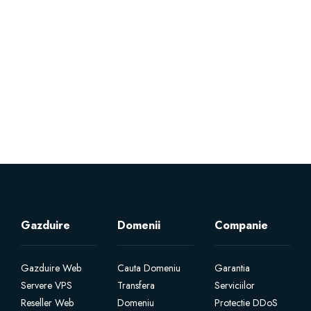
Servere Metin2
Licente cPanel WHM
Licente WHMCS
Licente WHMSonic
Licente cPanel WHM / WHMSonic
Licente WHMXtra
Gazduire
Domenii
Companie
Servere Dedicate
Gazduire Web
Cauta Domeniu
Garantia
Servere VPS
Transfera
Serviciilor
Aplicatii Mobil
Reseller Web
Domeniu
Protectie DDoS