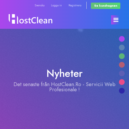
Svenska
Logga in
Registrera
Se kundvagnen
Hem - Kundavdelning
Butik
Nyheter
Nyheter & Meddelanden
Visa alla
Det senaste från HostClean.Ro - Servicii Web
Profesionale !
Hjälpcentral
RadioHosting WHMSonic
Nätverksstatus
RadioHosting SonicPanel
Kontakta Oss
Reseller Radio WHMSonic SHOUTcast