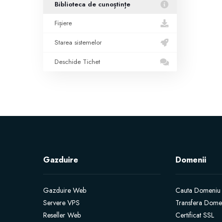
Biblioteca de cunoștințe
Fișiere
Starea sistemelor
Deschide Tichet
Gazduire
Domenii
Gazduire Web
Cauta Domeniu
Servere VPS
Transfera Dome
Reseller Web
Certificat SSL