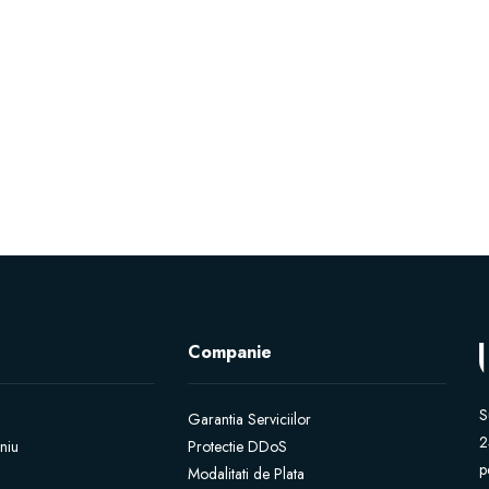
Companie
S
Garantia Serviciilor
2
niu
Protectie DDoS
p
Modalitati de Plata