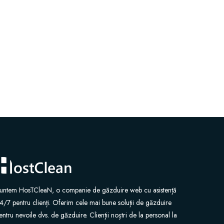
untem HosTCleaN, o companie de găzduire web cu asistență
4/7 pentru clienți. Oferim cele mai bune soluții de găzduire
entru nevoile dvs. de găzduire. Clienții noștri de la personal la