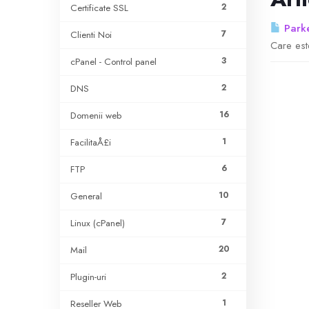
2
Certificate SSL
Park
7
Clienti Noi
Care est
3
cPanel - Control panel
2
DNS
16
Domenii web
1
FacilitaÅ£i
6
FTP
10
General
7
Linux (cPanel)
20
Mail
2
Plugin-uri
1
Reseller Web