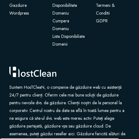
Gazduire
Disponibilitate
Termeni &
Wordpress
SSL Certificates
Domeniu
Conditii
Cumpara
GDPR
Domeniu
Website Builder
Lista Disponibiliate
Domenii
E-mail Services
Website Security
Professional Email
Suntem HosTCleaN, o companie de găzduire web cu asistență
24/7 pentru clienți. Oferim cele mai bune soluții de găzduire
Website Backup
pentru nevoile dvs. de găzduire. Clienții noștri de la personal la
corporativ. Centrul nostru de date se află în toată lumea pentru a
VPN
ne asigura că site-ul dvs. web este mereu activ. Puteți alege
găzduire partajată, găzduire vps sau găzduire cloud. De
asemenea, puteți găzdui reseller aici. Găzduire fericită alături de
SEO Tools