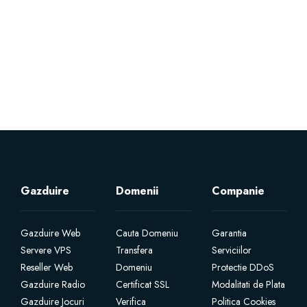
Servere Metin2
Licente cPanel WHM
Licente WHMCS
Licente WHMSonic
Licente cPanel WHM / WHMSonic
Gazduire
Domenii
Companie
Licente WHMXtra
Gazduire Web
Cauta Domeniu
Garantia
Servere VPS
Transfera
Serviciilor
Servere Dedicate
Reseller Web
Domeniu
Protectie DDoS
Gazduire Radio
Certificat SSL
Modalitati de Plata
Aplicatii Mobil
Gazduire Jocuri
Verifica
Politica Cookies