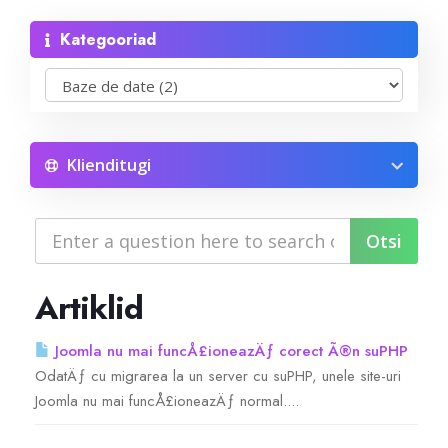
Kategooriad
Reseller Radio SonicPanel SHOUTcast
WebHosting
Reseller Web Hosting
Klienditugi
Servere VDS VPS
Servere VPS
Artiklid
Counter Strike 1.6
Joomla nu mai funcÅ£ioneazÄƒ corect Ã®n suPHP
OdatÄƒ cu migrarea la un server cu suPHP, unele site-uri
Counter Strike Go
Joomla nu mai funcÅ£ioneazÄƒ normal....
GTA San Andreas