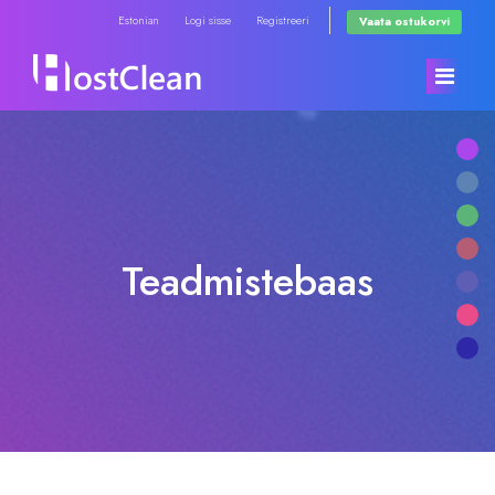
Estonian
Logi sisse
Registreeri
Vaata ostukorvi
Avaleht
Store
Teadmistebaas
Teated
Browse All
Teadmistebaas
RadioHosting WHMSonic
Võrgu staatus
RadioHosting SonicPanel
Võta meiega ühendust
Reseller Radio WHMSonic SHOUTcast