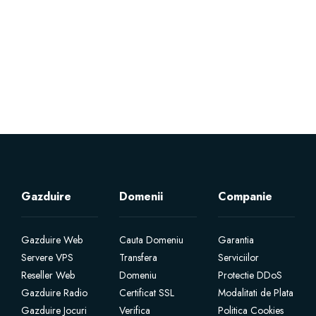
Servere Metin2
Licente cPanel WHM
Licente WHMCS
Licente WHMSonic
Licente cPanel WHM / WHMSonic
Gazduire
Domenii
Companie
Licente WHMXtra
Gazduire Web
Cauta Domeniu
Garantia
Servere VPS
Transfera
Serviciilor
Servere Dedicate
Reseller Web
Domeniu
Protectie DDoS
Gazduire Radio
Certificat SSL
Modalitati de Plata
Aplicatii Mobil
Gazduire Jocuri
Verifica
Politica Cookies