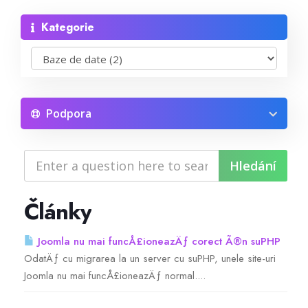
Kategorie
Reseller Radio SonicPanel SHOUTcast
WebHosting
Reseller Web Hosting
Podpora
Servere VDS VPS
Servere VPS
Články
Counter Strike 1.6
Joomla nu mai funcÅ£ioneazÄƒ corect Ã®n suPHP
OdatÄƒ cu migrarea la un server cu suPHP, unele site-uri
Counter Strike Go
Joomla nu mai funcÅ£ioneazÄƒ normal....
GTA San Andreas