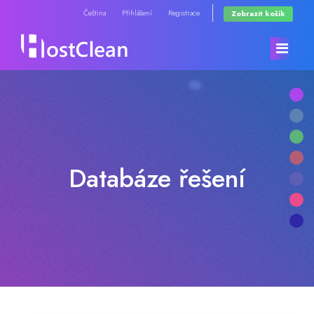
Čeština
Přihlášení
Registrace
Zobrazit košík
Domů
Store
Databáze řešení
Oznámení
Browse All
Databáze řešení
RadioHosting WHMSonic
Stav systému
RadioHosting SonicPanel
Kontaktujte nás
Reseller Radio WHMSonic SHOUTcast