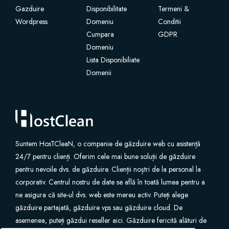
Gazduire
Disponibilitate
Termeni &
Wordpress
SSL Certificates
Domeniu
Conditii
Cumpara
GDPR
Domeniu
Website Builder
Lista Disponibiliate
Domenii
E-mail Services
Website Security
Professional Email
Suntem HosTCleaN, o companie de găzduire web cu asistență
24/7 pentru clienți. Oferim cele mai bune soluții de găzduire
Website Backup
pentru nevoile dvs. de găzduire. Clienții noștri de la personal la
corporativ. Centrul nostru de date se află în toată lumea pentru a
VPN
ne asigura că site-ul dvs. web este mereu activ. Puteți alege
găzduire partajată, găzduire vps sau găzduire cloud. De
asemenea, puteți găzdui reseller aici. Găzduire fericită alături de
SEO Tools