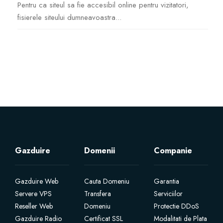
Pentru ca siteul sa fie accesibil online pentru vizitatori,
fisierele siteului dumneavoastra...
Certificate SSL
Website Builder
Servicii e-mail
Protecție site
Professional Email
Gazduire
Domenii
Companie
Website Backup
Gazduire Web
Cauta Domeniu
Garantia
VPN
Servere VPS
Transfera
Serviciilor
Reseller Web
Domeniu
Protectie DDoS
SEO Tools
Gazduire Radio
Certificat SSL
Modalitati de Plata