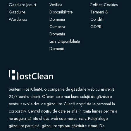
Gazduire Jocuri
Verifica
Politica Cookies
Gazduire
Disponibilitate
Termeni &
Site Builder
Wordpress
Domeniu
Conditii
Cumpara
GDPR
XOVI NOW
Domeniu
Lista Disponibiliate
Site & Server Monitoring
Domenii
VPN
Înregistrare domeniu nou
Suntem HosTCleaN, o companie de găzduire web cu asistență
Transfer domenii
24/7 pentru clienți. Oferim cele mai bune soluții de găzduire
pentru nevoile dvs. de găzduire. Clienții noștri de la personal la
corporativ. Centrul nostru de date se află în toată lumea pentru a
ne asigura că site-ul dvs. web este mereu activ. Puteți alege
găzduire partajată, găzduire vps sau găzduire cloud. De