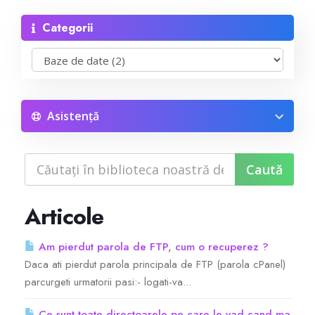
Categorii
Reseller Radio SonicPanel SHOUTcast
WebHosting
Reseller Web Hosting
Asistență
Servere VDS VPS
Servere VPS
Articole
Counter Strike 1.6
Am pierdut parola de FTP, cum o recuperez ?
Daca ati pierdut parola principala de FTP (parola cPanel)
Counter Strike Go
parcurgeti urmatorii pasi:- logati-va...
GTA San Andreas
Ce sunt toate directoarele pe care le vad cand ma