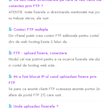
conectez prin FTP ?
Servere Metin2
ATENTIE: toate fisierele si directoarele mentionate mai jos
nu trebuie sterse, ele sunt...
Licente cPanel WHM
Conturi FTP multiple
Din cPanel puteti crea conturi FTP aditionale pentru contul
Licente WHMCS
dvs de web hosting.Exista 2 feluri de...
Licente WHMSonic
FTP - upload fisiere, conectare
Modul cel mai potrivit pentru a va incarca fisierele site-ului
in contul de hosting web este...
Licente cPanel WHM / WHMSonic
Mi-a fost blocat IP-ul cand uploadam fisiere prin
Licente WHMXtra
FTP
Se pare ca anumiti clienti FTP scaneaza anumite porturi (in
Servere Dedicate
afara de portul FTP 21) care sunt...
Unde uploadez fisierele ?
Aplicatii Mobil