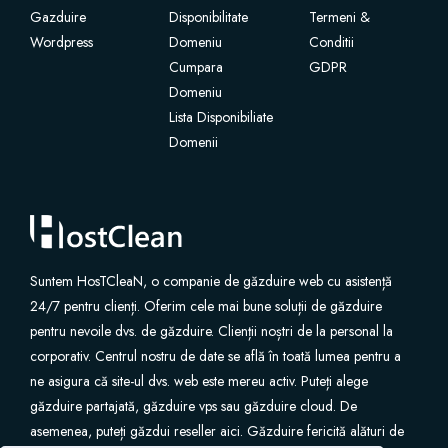
Gazduire
Disponibilitate
Termeni &
Wordpress
Certificate SSL
Domeniu
Conditii
Cumpara
GDPR
Domeniu
Website Builder
Lista Disponibiliate
Domenii
Servicii e-mail
Protecție site
Professional Email
Suntem HosTCleaN, o companie de găzduire web cu asistență
24/7 pentru clienți. Oferim cele mai bune soluții de găzduire
Website Backup
pentru nevoile dvs. de găzduire. Clienții noștri de la personal la
corporativ. Centrul nostru de date se află în toată lumea pentru a
VPN
ne asigura că site-ul dvs. web este mereu activ. Puteți alege
găzduire partajată, găzduire vps sau găzduire cloud. De
asemenea, puteți găzdui reseller aici. Găzduire fericită alături de
SEO Tools