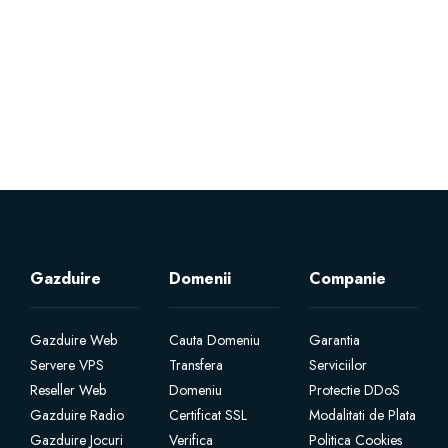
Servere Metin2
Licente cPanel WHM
Licente WHMCS
Licente WHMSonic
Licente cPanel WHM / WHMSonic
Gazduire
Domenii
Companie
Licente WHMXtra
Gazduire Web
Cauta Domeniu
Garantia
Servere VPS
Transfera
Serviciilor
Servere Dedicate
Reseller Web
Domeniu
Protectie DDoS
Gazduire Radio
Certificat SSL
Modalitati de Plata
Aplicatii Mobil
Gazduire Jocuri
Verifica
Politica Cookies