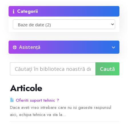
Categorii
Reseller Radio SonicPanel SHOUTcast
WebHosting
Reseller Web Hosting
Asistență
Servere VDS VPS
Servere VPS
Articole
Counter Strike 1.6
Oferiti suport tehnic ?
Daca aveti vreo intrebare care nu isi gaseste raspunsul
Counter Strike Go
aici, echipa tehnica va sta la...
GTA San Andreas