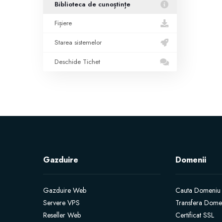
Biblioteca de cunoștințe
Fișiere
Starea sistemelor
Deschide Tichet
Gazduire
Domenii
Gazduire Web
Cauta Domeniu
Servere VPS
Transfera Dome
Reseller Web
Certificat SSL