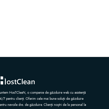
untem HosTCleaN, o companie de găzduire web cu asistență
4/7 pentru clienți. Oferim cele mai bune soluții de găzduire
entru nevoile dvs. de găzduire. Clienții noștri de la personal la