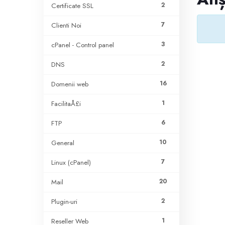
2
Certificate SSL
7
Clienti Noi
3
cPanel - Control panel
2
DNS
16
Domenii web
1
FacilitaÅ£i
6
FTP
10
General
7
Linux (cPanel)
20
Mail
2
Plugin-uri
1
Reseller Web