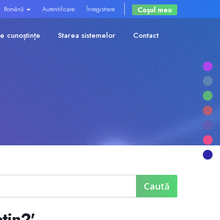
Română
Autentificare
Înregistrare
Coșul meu
e cunoștințe
Starea sistemelor
Contact
etin2'