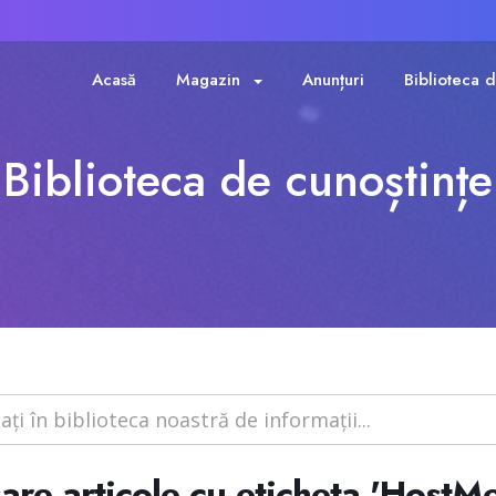
Acasă
Magazin
Anunțuri
Biblioteca d
Biblioteca de cunoștințe
șare articole cu eticheta 'HostM