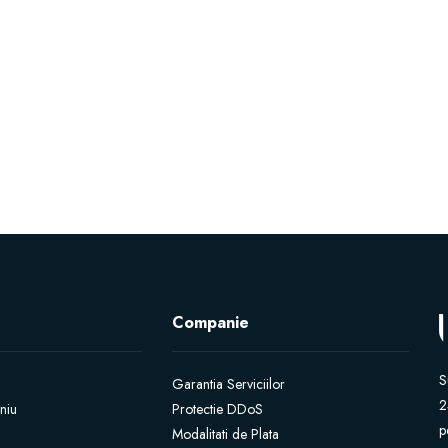
Companie
S
Garantia Serviciilor
2
niu
Protectie DDoS
p
Modalitati de Plata