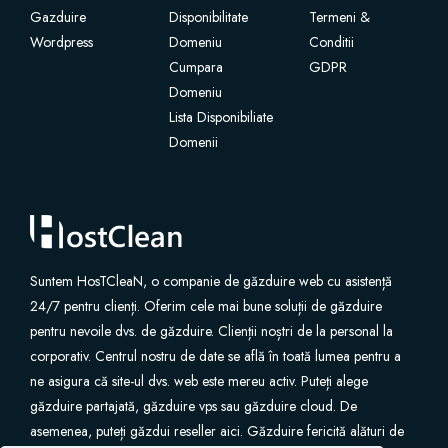
Gazduire
Disponibilitate
Termeni &
Wordpress
SSL-Zertifikate
Domeniu
Conditii
Cumpara
GDPR
Domeniu
Website-Builder
Lista Disponibiliate
Domenii
Email-Services
Website Security
Professional Email
Suntem HosTCleaN, o companie de găzduire web cu asistență
24/7 pentru clienți. Oferim cele mai bune soluții de găzduire
Website Backup
pentru nevoile dvs. de găzduire. Clienții noștri de la personal la
corporativ. Centrul nostru de date se află în toată lumea pentru a
VPN
ne asigura că site-ul dvs. web este mereu activ. Puteți alege
găzduire partajată, găzduire vps sau găzduire cloud. De
asemenea, puteți găzdui reseller aici. Găzduire fericită alături de
SEO Tools