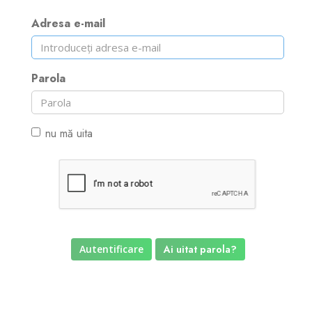
Adresa e-mail
Reseller Radio SonicPanel SHOUTcast
WebHosting
Parola
Reseller Web Hosting
nu mă uita
Servere VDS VPS
Servere VPS
Counter Strike 1.6
Ai uitat parola?
Counter Strike Go
GTA San Andreas