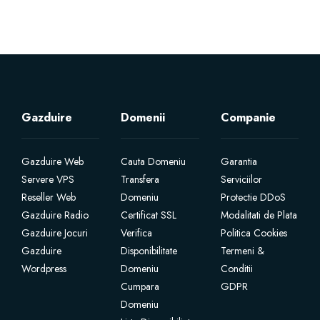
Servere Metin2
Licente cPanel WHM
Licente WHMCS
Gazduire
Domenii
Companie
Licente WHMSonic
Gazduire Web
Cauta Domeniu
Garantia
Servere VPS
Transfera
Serviciilor
Licente cPanel WHM / WHMSonic
Reseller Web
Domeniu
Protectie DDoS
Gazduire Radio
Certificat SSL
Modalitati de Plata
Licente WHMXtra
Gazduire Jocuri
Verifica
Politica Cookies
Gazduire
Disponibilitate
Termeni &
Wordpress
Domeniu
Conditii
Servere Dedicate
Cumpara
GDPR
Domeniu
Aplicatii Mobil