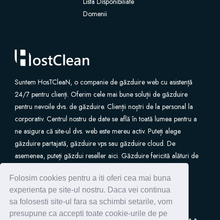
Lista Disponibiliate
Domenii
Certificate SSL
Website Builder
Servicii e-mail
Suntem HosTCleaN, o companie de găzduire web cu asistență
24/7 pentru clienți. Oferim cele mai bune soluții de găzduire
Protecție site
pentru nevoile dvs. de găzduire. Clienții noștri de la personal la
corporativ. Centrul nostru de date se află în toată lumea pentru a
Professional Email
ne asigura că site-ul dvs. web este mereu activ. Puteți alege
găzduire partajată, găzduire vps sau găzduire cloud. De
asemenea, puteți găzdui reseller aici. Găzduire fericită alături de
Website Backup
noi.
Folosim cookies pentru a iti oferi cea mai buna
VPN
experienta pe site-ul nostru. Daca vei continua
sa folosesti site-ul fara sa schimbi setarile, vom
SEO Tools
presupune ca accepti toate cookie-urile de pe
S.C. HostClean S.R.L
este inscrisa in Registrul de Evidenta a