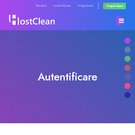
Română
Autentificare
Înregistrare
Coșul meu
Acasă
Magazin
Autentificare
Anunțuri
Răsfoiți tot
Biblioteca de cunoștințe
RadioHosting WHMSonic
Starea sistemelor
RadioHosting SonicPanel
Contact
Reseller Radio WHMSonic SHOUTcast