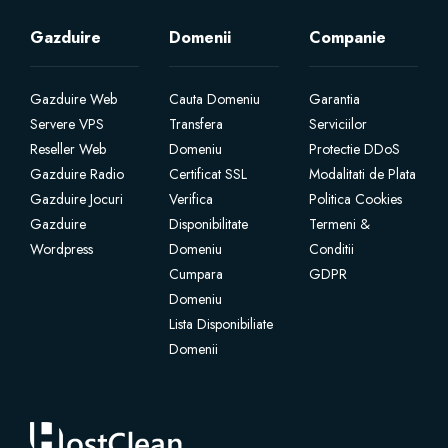
Gazduire
Domenii
Companie
Gazduire Web
Cauta Domeniu
Garantia
Servere VPS
Transfera
Serviciilor
Reseller Web
Domeniu
Protectie DDoS
Gazduire Radio
Certificat SSL
Modalitati de Plata
Gazduire Jocuri
Verifica
Politica Cookies
Gazduire
Disponibilitate
Termeni &
Wordpress
Domeniu
Conditii
Cumpara
GDPR
Domeniu
Lista Disponibiliate
Domenii