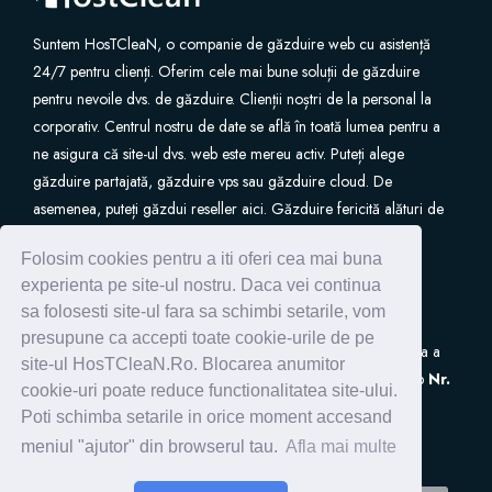
Suntem HosTCleaN, o companie de găzduire web cu asistență
24/7 pentru clienți. Oferim cele mai bune soluții de găzduire
pentru nevoile dvs. de găzduire. Clienții noștri de la personal la
corporativ. Centrul nostru de date se află în toată lumea pentru a
ne asigura că site-ul dvs. web este mereu activ. Puteți alege
găzduire partajată, găzduire vps sau găzduire cloud. De
asemenea, puteți găzdui reseller aici. Găzduire fericită alături de
noi.
Folosim cookies pentru a iti oferi cea mai buna
experienta pe site-ul nostru. Daca vei continua
sa folosesti site-ul fara sa schimbi setarile, vom
presupune ca accepti toate cookie-urile de pe
S.C. HostClean S.R.L
este inscrisa in Registrul de Evidenta a
site-ul HosTCleaN.Ro. Blocarea anumitor
Prelucrarilor de Date cu Caracter Personal (ANSPDCP) sub
Nr.
cookie-uri poate reduce functionalitatea site-ului.
0005266
Poti schimba setarile in orice moment accesand
meniul "ajutor" din browserul tau.
Afla mai multe