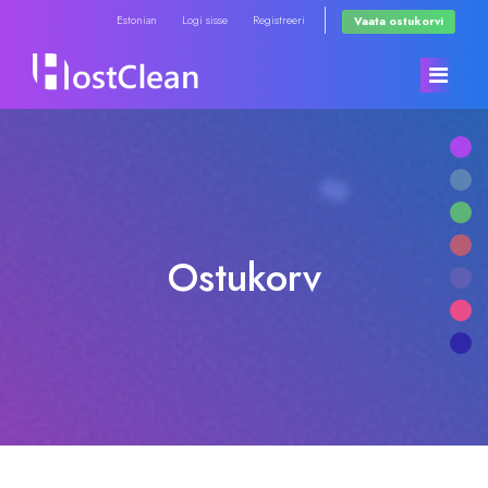
Estonian
Logi sisse
Registreeri
Vaata ostukorvi
Avaleht
Store
Ostukorv
Teated
Browse All
Teadmistebaas
RadioHosting WHMSonic
Võrgu staatus
RadioHosting SonicPanel
Võta meiega ühendust
Reseller Radio WHMSonic SHOUTcast