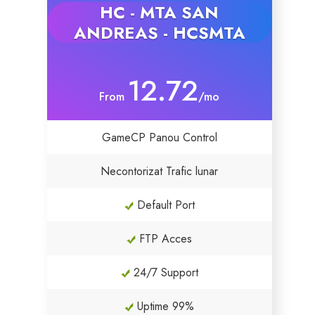
HC - MTA SAN
ANDREAS - HCSMTA
SSL Certificates
Website Builder
12.72
From
/mo
E-mail Services
GameCP Panou Control
Website Security
Necontorizat Trafic lunar
Professional Email
Default Port
Website Backup
FTP Acces
VPN
24/7 Support
SEO Tools
Uptime 99%