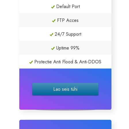
Default Port
Servere Metin2
FTP Acces
Licente cPanel WHM
24/7 Support
Licente WHMCS
Uptime 99%
Licente WHMSonic
Protectie Anti Flood & Anti-DDOS
Licente cPanel WHM / WHMSonic
Lao seis tühi
Licente WHMXtra
Servere Dedicate
Aplicatii Mobil