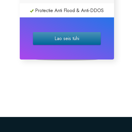
Protectie Anti Flood & Anti-DDOS
Site Builder
XOVI NOW
Lao seis tühi
Site & Server Monitoring
VPN
Registreeri uus domeen
Kanna üle domeen meile