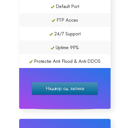
Default Port
Servere Metin2
FTP Acces
Licente cPanel WHM
24/7 Support
Licente WHMCS
Uptime 99%
Licente WHMSonic
Protectie Anti Flood & Anti-DDOS
Licente cPanel WHM / WHMSonic
Надвор од залиха
Licente WHMXtra
Servere Dedicate
Aplicatii Mobil