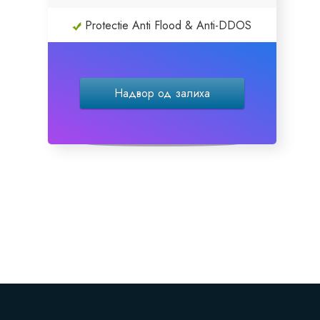
Protectie Anti Flood & Anti-DDOS
Site Builder
XOVI NOW
Надвор од залиха
Site & Server Monitoring
VPN
Регистрација на домени
Трансфер на домени