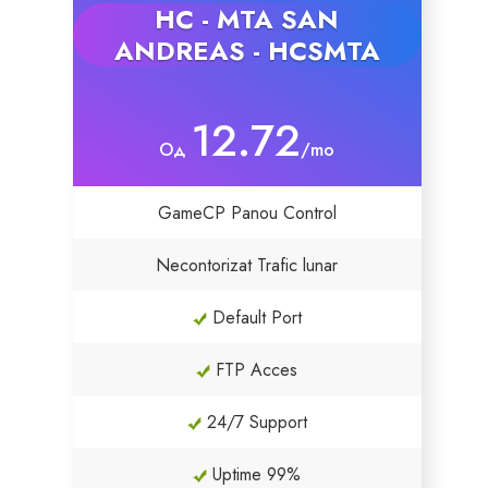
HC - MTA SAN
ANDREAS - HCSMTA
SSL Certificates
Website Builder
12.72
Од
/mo
E-mail Services
GameCP Panou Control
Website Security
Necontorizat Trafic lunar
Professional Email
Default Port
Website Backup
FTP Acces
VPN
24/7 Support
SEO Tools
Uptime 99%