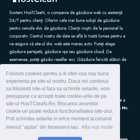
Suntem HosTCleaN, o companie de găzduire web cu asistență
24/7 pentru clienți. Oferim cele mai bune soluții de găzduire
pentru nevoile dvs. de găzduire. Clienții noștri de la personal la
corporativ. Centrul nostru de date se află în toată lumea pentru a
ne asigura că site-ul dvs. web este mereu activ. Puteți alege
găzduire partajată, găzduire vps sau găzduire cloud. De
asemenea, puteți găzdui reseller aici. Găzduire fericită alături de
noi.
Folosim cookies pentru a iti oferi cea mai buna
experienta pe site-ul nostru. Daca vei continua
sa folosesti site-ul fara sa schimbi setarile, vom
presupune ca accepti toate cookie-urile de pe
S.C. HostClean S.R.L
este inscrisa in Registrul de Evidenta a
site-ul HosTCleaN.Ro. Blocarea anumitor
Prelucrarilor de Date cu Caracter Personal (ANSPDCP) sub
Nr.
cookie-uri poate reduce functionalitatea site-ului.
0005266
Poti schimba setarile in orice moment accesand
meniul "ajutor" din browserul tau.
Afla mai multe