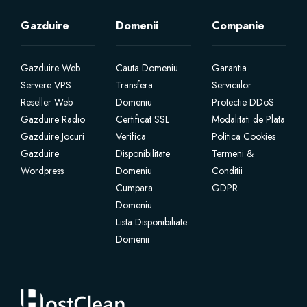
Gazduire
Domenii
Companie
Gazduire Web
Cauta Domeniu
Garantia
Servere VPS
Transfera
Serviciilor
Reseller Web
Domeniu
Protectie DDoS
Gazduire Radio
Certificat SSL
Modalitati de Plata
Gazduire Jocuri
Verifica
Politica Cookies
Gazduire
Disponibilitate
Termeni &
Wordpress
Domeniu
Conditii
Cumpara
GDPR
Domeniu
Lista Disponibiliate
Domenii