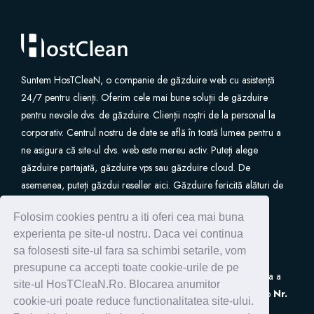
Suntem HosTCleaN, o companie de găzduire web cu asistență
24/7 pentru clienți. Oferim cele mai bune soluții de găzduire
pentru nevoile dvs. de găzduire. Clienții noștri de la personal la
corporativ. Centrul nostru de date se află în toată lumea pentru a
ne asigura că site-ul dvs. web este mereu activ. Puteți alege
găzduire partajată, găzduire vps sau găzduire cloud. De
asemenea, puteți găzdui reseller aici. Găzduire fericită alături de
noi.
Folosim cookies pentru a iti oferi cea mai buna
experienta pe site-ul nostru. Daca vei continua
sa folosesti site-ul fara sa schimbi setarile, vom
presupune ca accepti toate cookie-urile de pe
S.C. HostClean S.R.L
este inscrisa in Registrul de Evidenta a
site-ul HosTCleaN.Ro. Blocarea anumitor
Prelucrarilor de Date cu Caracter Personal (ANSPDCP) sub
Nr.
cookie-uri poate reduce functionalitatea site-ului.
0005266