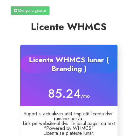
Menyunu göstər
Reseller Radio SonicPanel SHOUTcast
Licente WHMCS
WebHosting
Reseller Web Hosting
Licenta WHMCS lunar (
Servere VDS VPS
Branding )
Servere VPS
85.24
/mo
Counter Strike 1.6
Suport si actualizari atât timp cât licenta dvs.
Counter Strike Go
ramâne activa.
Link pe website-ul dvs. în josul pagini cu text
"Powered by WHMCS"
GTA San Andreas
Licenta se plateste lunar.