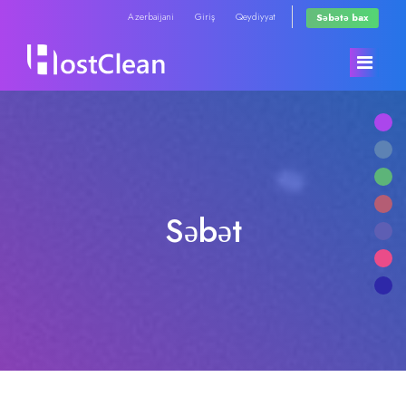
Azerbaijani
Giriş
Qeydiyyat
Səbətə bax
Ana səhifə
Mağaza
Səbət
Elanlar
Hamısına baxın
Məlumat bazası
RadioHosting WHMSonic
Server/Şəbəkə vəziyyəti
RadioHosting SonicPanel
Əlaqə
Reseller Radio WHMSonic SHOUTcast