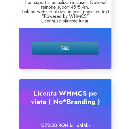
1 an suport si actualizari incluse - Optional
reinoire suport 45 € /an.
Link pe website-ul dvs. în josul pagini cu text
Site Builder
"Powered by WHMCS"
Licenta se plateste lunar.
XOVI NOW
Site & Server Monitoring
Bitib
VPN
Domen əldə et
Licenta WHMCS pe
Domen transferi
viata ( No*Branding )
1372.00 RON bir dəfəlik