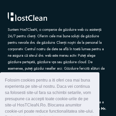
Suntem HosTCleaN, o companie de găzduire web cu asistență
24/7 pentru clienți. Oferim cele mai bune soluții de găzduire
pentru nevoile dvs. de găzduire. Clienții noștri de la personal la
corporativ. Centrul nostru de date se află în toată lumea pentru a
ne asigura că site-ul dvs. web este mereu activ. Puteți alege
găzduire partajată, găzduire vps sau găzduire cloud. De
asemenea, puteți găzdui reseller aici. Găzduire fericită alături de
noi.
Folosim cookies pentru a iti oferi cea mai buna
experienta pe site-ul nostru. Daca vei continua
sa folosesti site-ul fara sa schimbi setarile, vom
presupune ca accepti toate cookie-urile de pe
S.C. HostClean S.R.L
este inscrisa in Registrul de Evidenta a
site-ul HosTCleaN.Ro. Blocarea anumitor
Prelucrarilor de Date cu Caracter Personal (ANSPDCP) sub
Nr.
cookie-uri poate reduce functionalitatea site-ului.
0005266