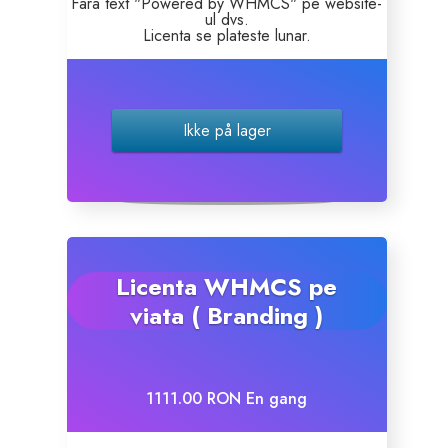
Fara text "Powered by WHMCS" pe website-
ul dvs.
Licenta se plateste lunar.
SSL Certificates
Website Builder
Ikke på lager
E-mail Services
Website Security
Professional Email
Licenta WHMCS pe
viata ( Branding )
Website Backup
VPN
1111.00 RON En gang
SEO Tools