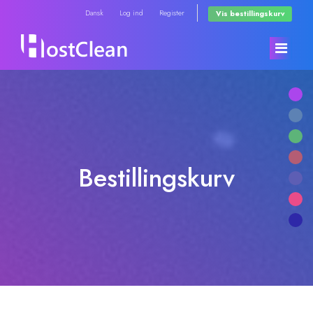
Dansk
Log ind
Register
Vis bestillingskurv
Kundeside
Store
Bestillingskurv
Annonceringer
Browse All
Vidensdatabase
RadioHosting WHMSonic
Netværksstatus
RadioHosting SonicPanel
Kontakt os
Reseller Radio WHMSonic SHOUTcast