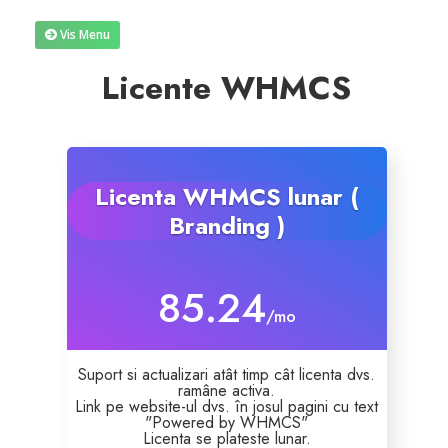
Vis Menu
Reseller Radio SonicPanel SHOUTcast
Licente WHMCS
WebHosting
Reseller Web Hosting
Licenta WHMCS lunar (
Servere VDS VPS
Branding )
Servere VPS
85.24
/mo
Counter Strike 1.6
Suport si actualizari atât timp cât licenta dvs.
Counter Strike Go
ramâne activa.
Link pe website-ul dvs. în josul pagini cu text
"Powered by WHMCS"
GTA San Andreas
Licenta se plateste lunar.