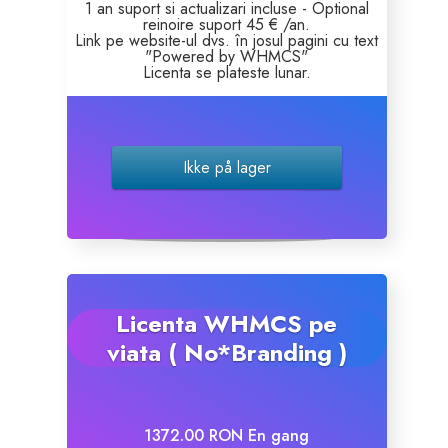
1 an suport si actualizari incluse - Optional
reinoire suport 45 € /an.
Link pe website-ul dvs. în josul pagini cu text
Site Builder
"Powered by WHMCS"
Licenta se plateste lunar.
XOVI NOW
Site & Server Monitoring
Ikke på lager
VPN
Registrer et nyt domæne
Licenta WHMCS pe
Overfør domæne til os
viata ( No*Branding )
1372.00 RON En gang