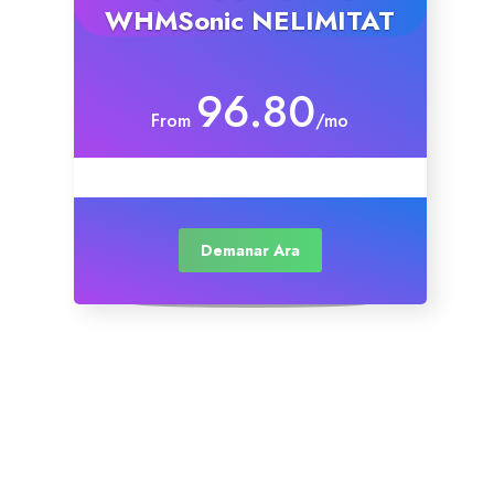
WHMSonic NELIMITAT
96.80
From
/mo
Demanar Ara