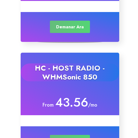
Demanar Ara
HC - HOST RADIO -
WHMSonic 850
43.56
From
/mo