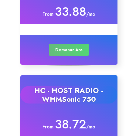
33.88
From
/mo
Demanar Ara
HC - HOST RADIO -
WHMSonic 750
38.72
From
/mo