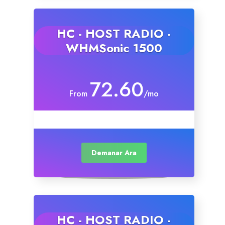
HC - HOST RADIO -
WHMSonic 1500
72.60
From
/mo
Demanar Ara
HC - HOST RADIO -