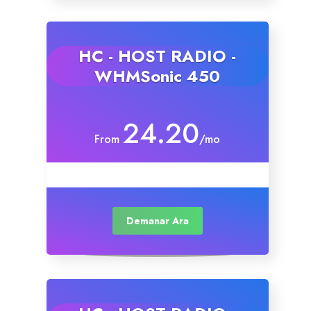
SSL Certificates
HC - HOST RADIO -
Website Builder
WHMSonic 450
E-mail Services
24.20
From
/mo
Website Security
Professional Email
Demanar Ara
Website Backup
VPN
SEO Tools