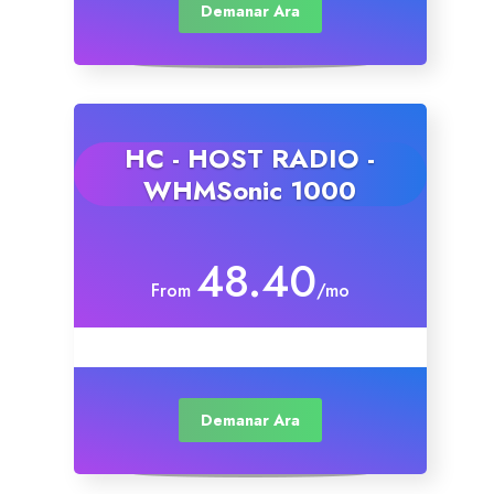
Demanar Ara
HC - HOST RADIO -
WHMSonic 1000
48.40
From
/mo
Demanar Ara