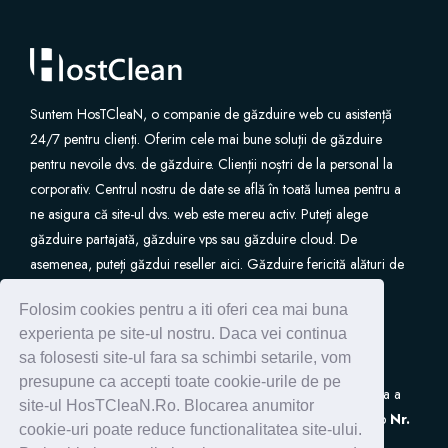
Suntem HosTCleaN, o companie de găzduire web cu asistență
24/7 pentru clienți. Oferim cele mai bune soluții de găzduire
pentru nevoile dvs. de găzduire. Clienții noștri de la personal la
corporativ. Centrul nostru de date se află în toată lumea pentru a
ne asigura că site-ul dvs. web este mereu activ. Puteți alege
găzduire partajată, găzduire vps sau găzduire cloud. De
asemenea, puteți găzdui reseller aici. Găzduire fericită alături de
noi.
Folosim cookies pentru a iti oferi cea mai buna
experienta pe site-ul nostru. Daca vei continua
sa folosesti site-ul fara sa schimbi setarile, vom
presupune ca accepti toate cookie-urile de pe
S.C. HostClean S.R.L
este inscrisa in Registrul de Evidenta a
site-ul HosTCleaN.Ro. Blocarea anumitor
Prelucrarilor de Date cu Caracter Personal (ANSPDCP) sub
Nr.
cookie-uri poate reduce functionalitatea site-ului.
0005266