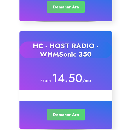
Demanar Ara
Servere Metin2
Licente cPanel WHM
HC - HOST RADIO -
Licente WHMCS
WHMSonic 350
Licente WHMSonic
14.50
Licente cPanel WHM / WHMSonic
From
/mo
Licente WHMXtra
Servere Dedicate
Demanar Ara
Aplicatii Mobil