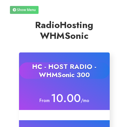
Show Menu
Reseller Radio SonicPanel SHOUTcast
RadioHosting
WebHosting
WHMSonic
Reseller Web Hosting
Servere VDS VPS
HC - HOST RADIO -
WHMSonic 300
Servere VPS
Counter Strike 1.6
10.00
From
/mo
Counter Strike Go
GTA San Andreas