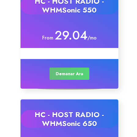
HC - HOST RADIO -
WHMSonic 550
Site Builder
29.04
XOVI NOW
From
/mo
Site & Server Monitoring
VPN
Demanar Ara
Registrar un Nou Domini
transferir un Domini
HC - HOST RADIO -
WHMSonic 650