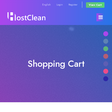
English
Login
Register
View Cart
Home
Store
Shopping Cart
Announcements
Browse All
Knowledgebase
RadioHosting WHMSonic
Network Status
RadioHosting SonicPanel
Contact Us
Reseller Radio WHMSonic SHOUTcast