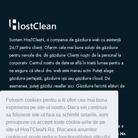
Site Builder
XOVI NOW
Suntem HosTCleaN, o companie de găzduire web cu asistență
Site & Server Monitoring
24/7 pentru clienți. Oferim cele mai bune soluții de găzduire
pentru nevoile dvs. de găzduire. Clienții noștri de la personal la
corporativ. Centrul nostru de date se află în toată lumea pentru a
VPN
ne asigura că site-ul dvs. web este mereu activ. Puteți alege
găzduire partajată, găzduire vps sau găzduire cloud. De
Register a New Domain
asemenea, puteți găzdui reseller aici. Găzduire fericită alături de
noi.
Transfer Domains to Us
Folosim cookies pentru a iti oferi cea mai buna
experienta pe site-ul nostru. Daca vei continua
sa folosesti site-ul fara sa schimbi setarile, vom
presupune ca accepti toate cookie-urile de pe
S.C. HostClean S.R.L
este inscrisa in Registrul de Evidenta a
site-ul HosTCleaN.Ro. Blocarea anumitor
Prelucrarilor de Date cu Caracter Personal (ANSPDCP) sub
Nr.
cookie-uri poate reduce functionalitatea site-ului.