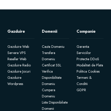
SSL Certificates
Website Builder
Gazduire
Domenii
Companie
E-mail Services
Gazduire Web
Cauta Domeniu
Garantia
Website Security
Servere VPS
Transfera
Serviciilor
Reseller Web
Domeniu
Protectie DDoS
Gazduire Radio
Certificat SSL
Modalitati de Plata
Professional Email
Gazduire Jocuri
Verifica
Politica Cookies
Gazduire
Disponibilitate
Termeni &
Website Backup
Wordpress
Domeniu
Conditii
Cumpara
GDPR
VPN
Domeniu
Lista Disponibiliate
SEO Tools
Domenii