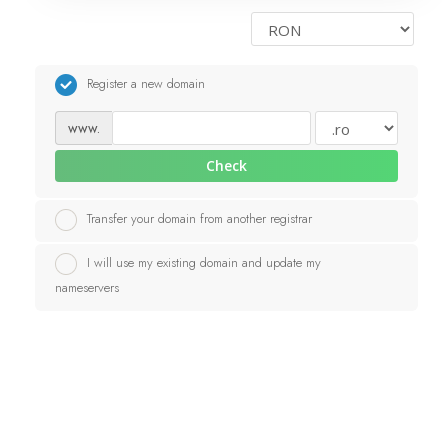
Servere Metin2
Register a new domain
Licente cPanel WHM
www.
Licente WHMCS
Check
Licente WHMSonic
Transfer your domain from another registrar
I will use my existing domain and update my
Licente cPanel WHM / WHMSonic
nameservers
Licente WHMXtra
Servere Dedicate
Aplicatii Mobil