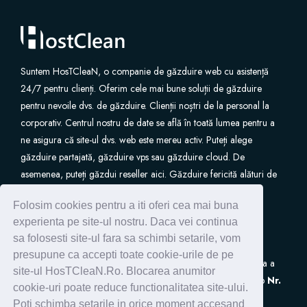
Site Builder
XOVI NOW
Suntem HosTCleaN, o companie de găzduire web cu asistență
24/7 pentru clienți. Oferim cele mai bune soluții de găzduire
Site & Server Monitoring
pentru nevoile dvs. de găzduire. Clienții noștri de la personal la
corporativ. Centrul nostru de date se află în toată lumea pentru a
ne asigura că site-ul dvs. web este mereu activ. Puteți alege
VPN
găzduire partajată, găzduire vps sau găzduire cloud. De
asemenea, puteți găzdui reseller aici. Găzduire fericită alături de
Înregistrare domeniu nou
noi.
Folosim cookies pentru a iti oferi cea mai buna
Transfer domenii
experienta pe site-ul nostru. Daca vei continua
sa folosesti site-ul fara sa schimbi setarile, vom
presupune ca accepti toate cookie-urile de pe
S.C. HostClean S.R.L
este inscrisa in Registrul de Evidenta a
site-ul HosTCleaN.Ro. Blocarea anumitor
Prelucrarilor de Date cu Caracter Personal (ANSPDCP) sub
Nr.
cookie-uri poate reduce functionalitatea site-ului.
0005266
Poti schimba setarile in orice moment accesand