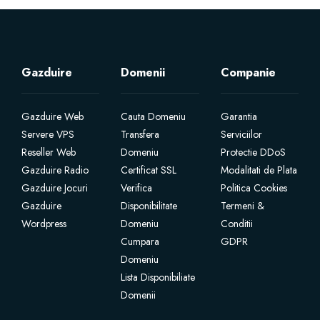
Certificate SSL
Website Builder
Gazduire
Domenii
Companie
Servicii e-mail
Gazduire Web
Cauta Domeniu
Garantia
Servere VPS
Transfera
Serviciilor
Protecție site
Reseller Web
Domeniu
Protectie DDoS
Gazduire Radio
Certificat SSL
Modalitati de Plata
Gazduire Jocuri
Verifica
Politica Cookies
Professional Email
Gazduire
Disponibilitate
Termeni &
Wordpress
Domeniu
Conditii
Website Backup
Cumpara
GDPR
Domeniu
VPN
Lista Disponibiliate
Domenii
SEO Tools