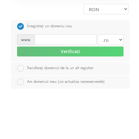
Servere Metin2
Înregistrați un domeniu nou
Licente cPanel WHM
www.
Licente WHMCS
Verificați
Licente WHMSonic
Transferați domeniul de la un alt registrar
Am domeniul meu (voi actualiza nameserverele)
Licente cPanel WHM / WHMSonic
Licente WHMXtra
Servere Dedicate
Aplicatii Mobil