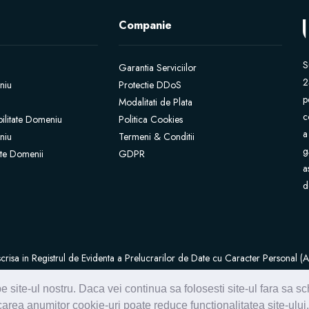
Companie
S
Garantia Serviciilor
2
niu
Protectie DDoS
p
Modalitati de Plata
c
bilitate Domeniu
Politica Cookies
a
niu
Termeni & Conditii
g
iate Domenii
GDPR
a
d
scrisa in Registrul de Evidenta a Prelucrarilor de Date cu Caracter Persona
e site-ul nostru. Daca vei continua sa folosesti site-ul fara sa 
area anumitor cookie-uri poate reduce functionalitatea site-ului