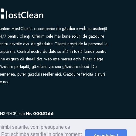
untem HosTCleaN, o companie de găzduire web cu asistență
4/7 pentru clienți. Oferim cele mai bune soluții de găzduire
entru nevoile dvs. de găzduire. Clienții noștri de la personal la
orporativ. Centrul nostru de date se află în toată lumea pentru
 ne asigura că site-ul dvs. web este mereu activ. Puteți alege
ăzduire partajată, găzduire vps sau găzduire cloud. De
semenea, puteți găzdui reseller aici. Găzduire fericită alături
e noi.
l (ANSPDCP) sub
Nr. 0005266
schimbi setarile, vom presupune ca
. Poti schimba setarile in orice moment
Am inteles !