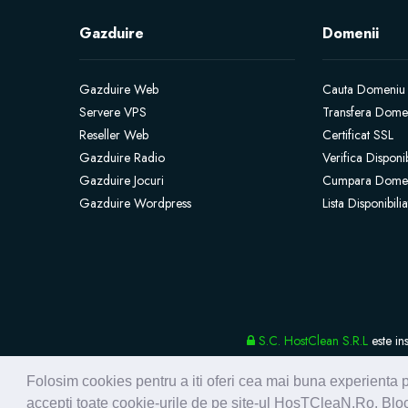
Gazduire
Domenii
Gazduire Web
Cauta Domeniu
Servere VPS
Transfera Dome
Reseller Web
Certificat SSL
Gazduire Radio
Verifica Disponi
Gazduire Jocuri
Cumpara Dome
Gazduire Wordpress
Lista Disponibil
S.C. HostClean S.R.L
este in
Folosim cookies pentru a iti oferi cea mai buna experienta p
accepti toate cookie-urile de pe site-ul HosTCleaN.Ro. Bloc