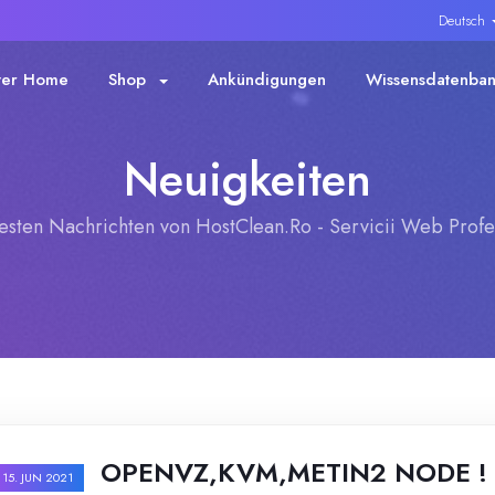
Deutsch
ter Home
Shop
Ankündigungen
Wissensdatenba
Neuigkeiten
esten Nachrichten von HostClean.Ro - Servicii Web Profes
OPENVZ,KVM,METIN2 NODE !
15. JUN 2021