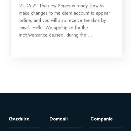
21.06.22 The new Server is ready, how to
Servere Metin2
make changes to the client account to appear
online, and you will also receive the data by
email. Hello, We apologize for the
Licente cPanel WHM
inconvenience caused, during the ...
Licente WHMCS
Licente WHMSonic
Licente cPanel WHM / WHMSonic
Licente WHMXtra
Servere Dedicate
Gazduire
Domenii
Companie
Aplicatii Mobil