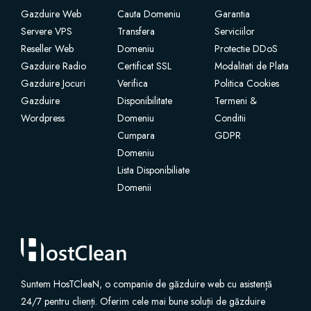
Gazduire Web
Cauta Domeniu
Garantia
SSL תעודת
Servere VPS
Transfera
Serviciilor
Reseller Web
Domeniu
Protectie DDoS
Gazduire Radio
Certificat SSL
Modalitati de Plata
בונה אתרים
Gazduire Jocuri
Verifica
Politica Cookies
Gazduire
Disponibilitate
Termeni &
אבטחת דואר אלקטרוני
Wordpress
Domeniu
Conditii
Cumpara
GDPR
אבטחת אתר אינטרנט
Domeniu
Lista Disponibiliate
שירות דואר אלקטרוני מקצועי
Domenii
גיבוי אתרים של קוד גארד
רשת פרטית מדומה (VPN)
Suntem HosTCleaN, o companie de găzduire web cu asistență
24/7 pentru clienți. Oferim cele mai bune soluții de găzduire
אופטימיזציה עבור מנועי חיפוש (SEO)