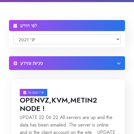
Reseller Radio SonicPanel SHOUTcast
לפי חודש
WebHosting
Reseller Web Hosting
פניות ומידע
Servere VDS VPS
Servere VPS
15 יוני 2021
Counter Strike 1.6
OPENVZ,KVM,METIN2
NODE !
Counter Strike Go
UPDATE 22.06.22 All servers are up and the
data has been emailed. The server is online
GTA San Andreas
and in the client account on the site. UPDATE