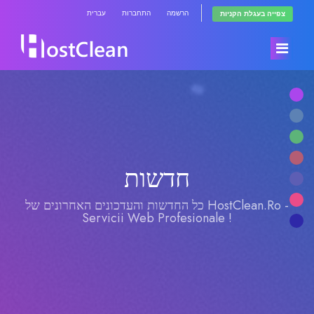
הרשמה
התחברות
עברית
צפייה בעגלת הקניות
בית
חנות
חדשות
הודעות וחדשות
כל המוצרים
כל החדשות והעדכונים האחרונים של HostClean.Ro -
Servicii Web Profesionale !
מאגר מידע
RadioHosting WHMSonic
מצב הרשת
RadioHosting SonicPanel
צרו קשר
Reseller Radio WHMSonic SHOUTcast