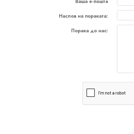
Ваша е-пошта
Наслов на пораката:
Порака до нас: