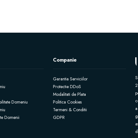
Companie
S
Garantia Serviciilor
2
niu
Protectie DDoS
p
Modalitati de Plata
c
bilitate Domeniu
Politica Cookies
a
niu
Termeni & Conditii
g
iate Domenii
GDPR
a
d