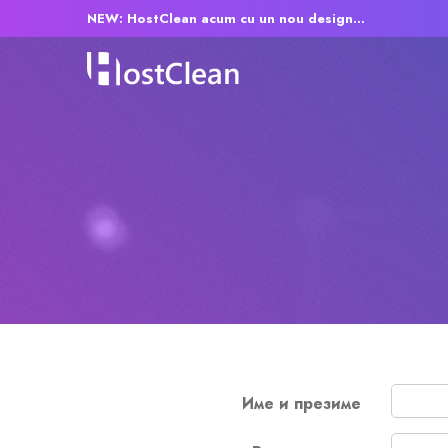
NEW: HostClean acum cu un nou design...
Име и презиме