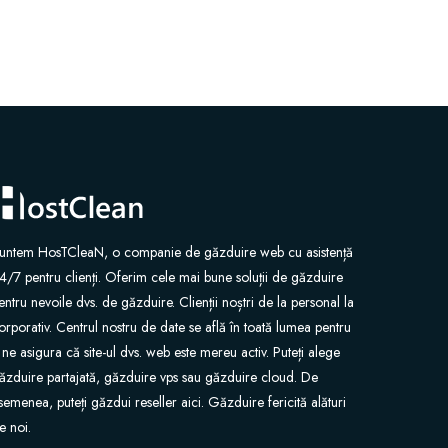
untem HosTCleaN, o companie de găzduire web cu asistență
4/7 pentru clienți. Oferim cele mai bune soluții de găzduire
entru nevoile dvs. de găzduire. Clienții noștri de la personal la
orporativ. Centrul nostru de date se află în toată lumea pentru
 ne asigura că site-ul dvs. web este mereu activ. Puteți alege
ăzduire partajată, găzduire vps sau găzduire cloud. De
semenea, puteți găzdui reseller aici. Găzduire fericită alături
e noi.