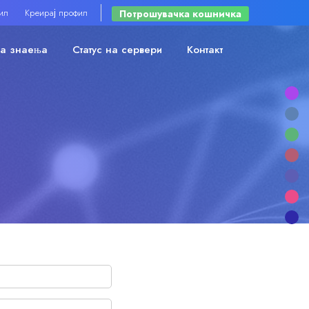
ил
Креирај профил
Потрошувачка кошничка
на знаења
Статус на сервери
Контакт