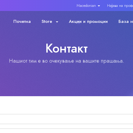
Macedonian
Најава на проф
Почетна
Store
Акции и промоции
База 
Контакт
Нашиот тим е во очекување на вашите прашања.