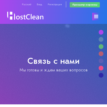
Русский
Вход
Регистрация
Просмотр корзины
Главная
Store
Связь с нами
Объявления
Browse All
Мы готовы и ждем ваших вопросов
База знаний
RadioHosting WHMSonic
Статус сети
RadioHosting SonicPanel
Связь с нами
Reseller Radio WHMSonic SHOUTcast