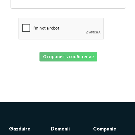
Servere Metin2
Licente cPanel WHM
Licente WHMCS
Отправить сообщение
Licente WHMSonic
Licente cPanel WHM / WHMSonic
Licente WHMXtra
Servere Dedicate
Gazduire
Domenii
Companie
Aplicatii Mobil