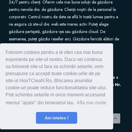
24/7 pentru clienți. Oferim cele mai bune soluții de găzduire
pentru nevoile dvs. de găzduire. Clienții noștri de la personal la
Site Builder
corporativ. Centrul nostru de date se află în toată lumea pentru a
ne asigura că site-ul dvs. web este mereu activ. Puteți alege
XOVI NOW
găzduire partajată, găzduire vps sau găzduire cloud. De
asemenea, puteți găzdui reseller aici. Găzduire fericită alături de
Site & Server Monitoring
noi.
Folosim cookies pentru a iti oferi cea mai buna
experienta pe site-ul nostru. Daca vei continua
VPN
sa folosesti site-ul fara sa schimbi setarile, vom
presupune ca accepti toate cookie-urile de pe
S.C. HostClean S.R.L
este inscrisa in Registrul de Evidenta a
Зарегистрировать домен
site-ul HosTCleaN.Ro. Blocarea anumitor
Prelucrarilor de Date cu Caracter Personal (ANSPDCP) sub
Nr.
cookie-uri poate reduce functionalitatea site-ului.
0005266
Перенести домен к нам
Poti schimba setarile in orice moment accesand
meniul "ajutor" din browserul tau.
Afla mai multe
Copyright © 2026 HostClean.Ro - Servicii Web
Am inteles !
Profesionale !. All Rights Reserved.