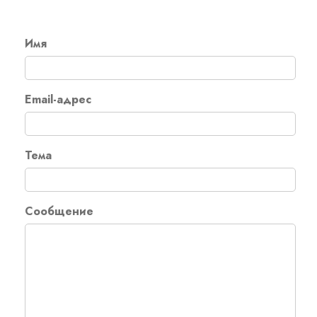
Reseller Radio SonicPanel SHOUTcast
Имя
WebHosting
Email-адрес
Reseller Web Hosting
Servere VDS VPS
Тема
Servere VPS
Сообщение
Counter Strike 1.6
Counter Strike Go
GTA San Andreas