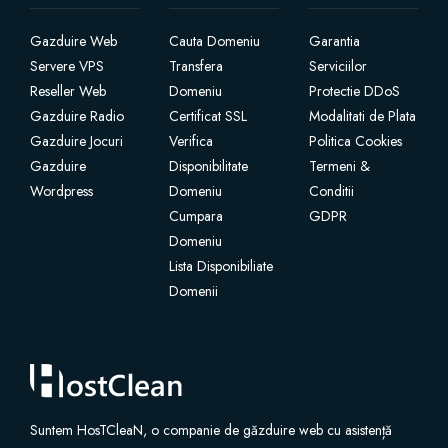
Gazduire Web
Cauta Domeniu
Garantia
SSL Certificates
Servere VPS
Transfera
Serviciilor
Reseller Web
Domeniu
Protectie DDoS
Website Builder
Gazduire Radio
Certificat SSL
Modalitati de Plata
Gazduire Jocuri
Verifica
Politica Cookies
E-mail Services
Gazduire
Disponibilitate
Termeni &
Wordpress
Domeniu
Conditii
Website Security
Cumpara
GDPR
Domeniu
Professional Email
Lista Disponibiliate
Domenii
Website Backup
VPN
Suntem HosTCleaN, o companie de găzduire web cu asistență
SEO Tools