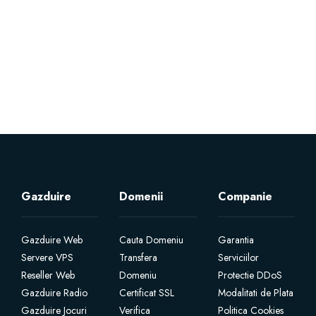
Servere Metin2
Licente cPanel WHM
Licente WHMCS
Licente WHMSonic
Licente cPanel WHM / WHMSonic
Gazduire
Domenii
Companie
Licente WHMXtra
Gazduire Web
Cauta Domeniu
Garantia
Servere VPS
Transfera
Serviciilor
Servere Dedicate
Reseller Web
Domeniu
Protectie DDoS
Gazduire Radio
Certificat SSL
Modalitati de Plata
Aplicatii Mobil
Gazduire Jocuri
Verifica
Politica Cookies