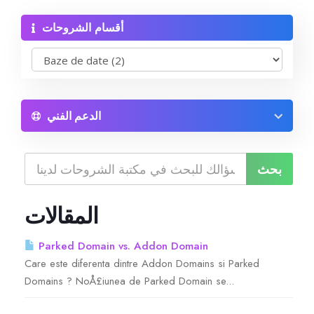
أقسام الشروحات
Reseller Radio SonicPanel SHOUTcast
WebHosting
Reseller Web Hosting
الدعم الفني
Servere VDS VPS
Servere VPS
المقالات
Counter Strike 1.6
Parked Domain vs. Addon Domain
Care este diferenta dintre Addon Domains si Parked
Counter Strike Go
Domains ? NoÅ£iunea de Parked Domain se...
GTA San Andreas