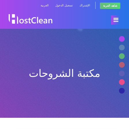
الإشتراك
تسجيل الدخول
العربية
شاهد العربة
الرئيسية
المتجر
مكتبة الشروحات
أخبار وإعلانات
تصفح الكل
مكتبة الشروحات
RadioHosting WHMSonic
حالة الشبكة
RadioHosting SonicPanel
راسلنا
Reseller Radio WHMSonic SHOUTcast