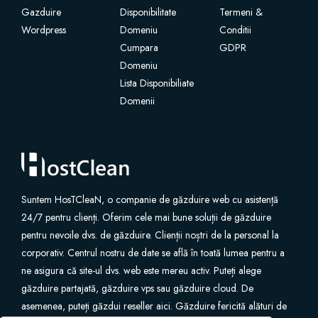
Gazduire
Disponibilitate
Termeni &
Wordpress
شهادات SSL
Domeniu
Conditii
Cumpara
GDPR
Domeniu
منشئ مواقع الويب
Lista Disponibiliate
Domenii
خدمات البريد الإلكتروني
Website Security
Professional Email
Suntem HosTCleaN, o companie de găzduire web cu asistență
24/7 pentru clienți. Oferim cele mai bune soluții de găzduire
Website Backup
pentru nevoile dvs. de găzduire. Clienții noștri de la personal la
corporativ. Centrul nostru de date se află în toată lumea pentru a
VPN
ne asigura că site-ul dvs. web este mereu activ. Puteți alege
găzduire partajată, găzduire vps sau găzduire cloud. De
asemenea, puteți găzdui reseller aici. Găzduire fericită alături de
SEO Tools