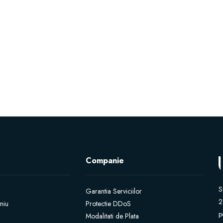
Companie
S
Garantia Serviciilor
2
niu
Protectie DDoS
p
Modalitati de Plata