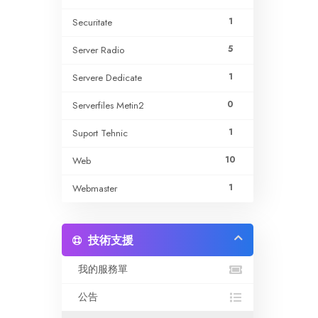
1
Securitate
5
Server Radio
1
Servere Dedicate
0
Serverfiles Metin2
1
Suport Tehnic
10
Web
1
Webmaster
技術支援
我的服務單
公告