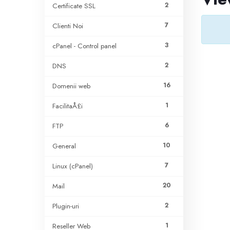
2
Certificate SSL
7
Clienti Noi
3
cPanel - Control panel
2
DNS
16
Domenii web
1
FacilitaÅ£i
6
FTP
10
General
7
Linux (cPanel)
20
Mail
2
Plugin-uri
1
Reseller Web