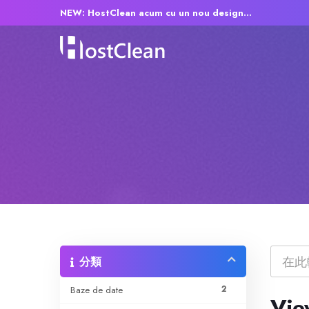
NEW: HostClean acum cu un nou design...
分類
2
Baze de date
Vie