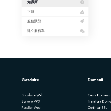
知識庫
下載
服務狀態
建立服務單
Gazduire
Domenii
Gazduire Web
Cauta Domeniu
Servere VPS
Transfera Dome
Reseller Web
Certificat SSL