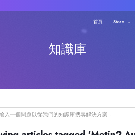
首頁
Store
知識庫
wing articles tagged 'Metin2 Aut