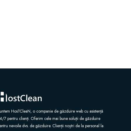
untem HosTCleaN, o companie de găzduire web cu asistență
4/7 pentru clienți. Oferim cele mai bune soluții de găzduire
entru nevoile dvs. de găzduire. Clienții noștri de la personal la