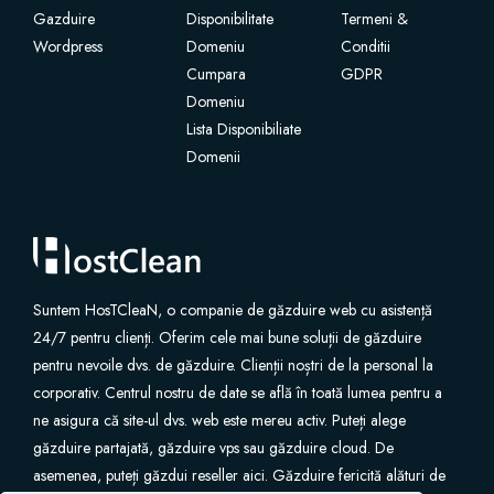
Gazduire
Disponibilitate
Termeni &
Wordpress
SSL Certificates
Domeniu
Conditii
Cumpara
GDPR
Domeniu
Website Builder
Lista Disponibiliate
Domenii
E-mail Services
Website Security
Professional Email
Suntem HosTCleaN, o companie de găzduire web cu asistență
24/7 pentru clienți. Oferim cele mai bune soluții de găzduire
Website Backup
pentru nevoile dvs. de găzduire. Clienții noștri de la personal la
corporativ. Centrul nostru de date se află în toată lumea pentru a
VPN
ne asigura că site-ul dvs. web este mereu activ. Puteți alege
găzduire partajată, găzduire vps sau găzduire cloud. De
asemenea, puteți găzdui reseller aici. Găzduire fericită alături de
SEO Tools