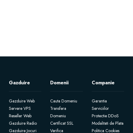
Servere Metin2
Licente cPanel WHM
Licente WHMCS
Licente WHMSonic
Licente cPanel WHM / WHMSonic
Gazduire
Domenii
Companie
Licente WHMXtra
Gazduire Web
Cauta Domeniu
Garantia
Servere VPS
Transfera
Serviciilor
Servere Dedicate
Reseller Web
Domeniu
Protectie DDoS
Gazduire Radio
Certificat SSL
Modalitati de Plata
Aplicatii Mobil
Gazduire Jocuri
Verifica
Politica Cookies