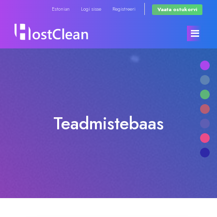
Estonian
Logi sisse
Registreeri
Vaata ostukorvi
Avaleht
Store
Teadmistebaas
Teated
Browse All
Teadmistebaas
RadioHosting WHMSonic
Võrgu staatus
RadioHosting SonicPanel
Võta meiega ühendust
Reseller Radio WHMSonic SHOUTcast