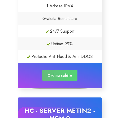
1 Adrese IPV4
Servere Metin2
Gratuita Reinstalare
Licente cPanel WHM
24/7 Support
Licente WHMCS
Uptime 99%
Licente WHMSonic
Protectie Anti Flood & Anti-DDOS
Licente cPanel WHM / WHMSonic
Ordina subito
Licente WHMXtra
Servere Dedicate
HC - SERVER METIN2 -
Aplicatii Mobil