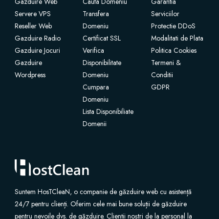
Gazduire Web
Cauta Domeniu
Garantia
Servere VPS
Transfera
Serviciilor
Reseller Web
Domeniu
Protectie DDoS
Gazduire Radio
Certificat SSL
Modalitati de Plata
Gazduire Jocuri
Verifica
Politica Cookies
Gazduire
Disponibilitate
Termeni &
Wordpress
Domeniu
Conditii
Cumpara
GDPR
Domeniu
Lista Disponibiliate
Domenii
Suntem HosTCleaN, o companie de găzduire web cu asistență
24/7 pentru clienți. Oferim cele mai bune soluții de găzduire
pentru nevoile dvs. de găzduire. Clienții noștri de la personal la