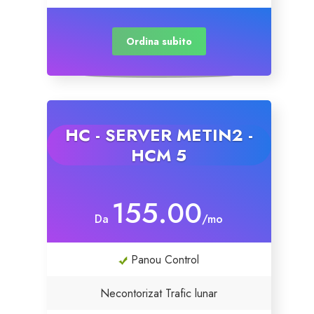
Ordina subito
HC - SERVER METIN2 -
HCM 5
155.00
Da
/mo
Panou Control
Necontorizat Trafic lunar