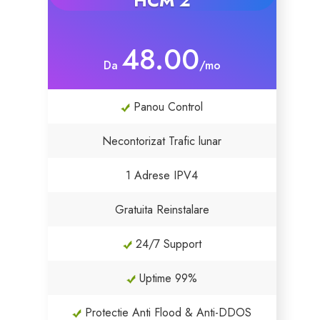
HCM 2
Certificati SSL
48.00
Da
/mo
Website Builder
Panou Control
Servizi E-mail
Necontorizat Trafic lunar
Sicurezza del sito web
1 Adrese IPV4
Professional Email
Gratuita Reinstalare
Website Backup
24/7 Support
VPN
Uptime 99%
SEO Tools
Protectie Anti Flood & Anti-DDOS