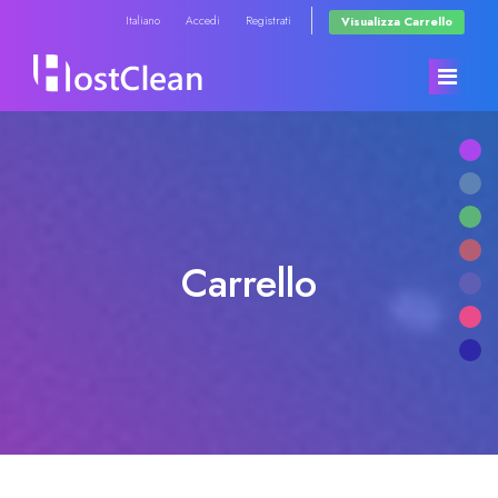
Italiano
Accedi
Registrati
Visualizza Carrello
Home
Negozio
Carrello
Comunicazioni
Sfoglia tutto
Archivio Domande
RadioHosting WHMSonic
Stato del Network
RadioHosting SonicPanel
Contattaci!
Reseller Radio WHMSonic SHOUTcast