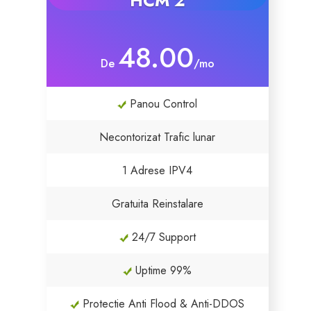
HCM 2
Certificados SSL
48.00
De
/mo
Creador de sitios web
Panou Control
Servicios E-mail
Necontorizat Trafic lunar
Seguridad del Sitio Web
1 Adrese IPV4
Correo electrónico profesional
Gratuita Reinstalare
Website Backup
24/7 Support
VPN
Uptime 99%
SEO Tools
Protectie Anti Flood & Anti-DDOS