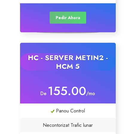
Pedir Ahora
HC - SERVER METIN2 -
HCM 5
155.00
De
/mo
Panou Control
Necontorizat Trafic lunar