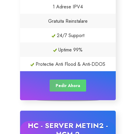
1 Adrese IPV4
Servere Metin2
Gratuita Reinstalare
Licente cPanel WHM
24/7 Support
Licente WHMCS
Uptime 99%
Licente WHMSonic
Protectie Anti Flood & Anti-DDOS
Licente cPanel WHM / WHMSonic
Pedir Ahora
Licente WHMXtra
Servere Dedicate
HC - SERVER METIN2 -
Aplicatii Mobil