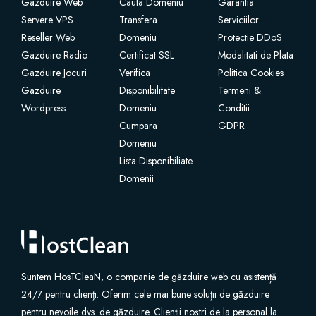
Gazduire Web
Cauta Domeniu
Garantia
Servere VPS
Transfera
Serviciilor
Reseller Web
Domeniu
Protectie DDoS
Gazduire Radio
Certificat SSL
Modalitati de Plata
Gazduire Jocuri
Verifica
Politica Cookies
Gazduire
Disponibilitate
Termeni &
Wordpress
Domeniu
Conditii
Cumpara
GDPR
Domeniu
Lista Disponibiliate
Domenii
Suntem HosTCleaN, o companie de găzduire web cu asistență
24/7 pentru clienți. Oferim cele mai bune soluții de găzduire
pentru nevoile dvs. de găzduire. Clienții noștri de la personal la