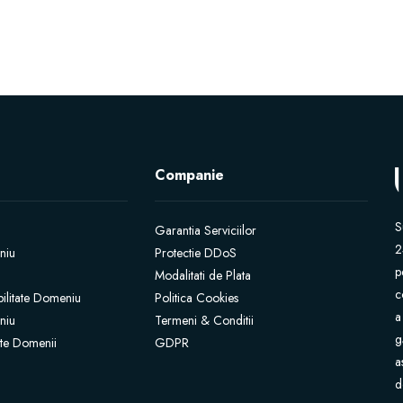
Companie
S
Garantia Serviciilor
2
niu
Protectie DDoS
p
Modalitati de Plata
c
bilitate Domeniu
Politica Cookies
a
niu
Termeni & Conditii
g
iate Domenii
GDPR
a
d