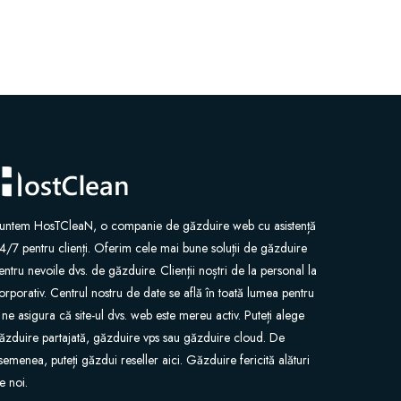
untem HosTCleaN, o companie de găzduire web cu asistență
4/7 pentru clienți. Oferim cele mai bune soluții de găzduire
entru nevoile dvs. de găzduire. Clienții noștri de la personal la
orporativ. Centrul nostru de date se află în toată lumea pentru
 ne asigura că site-ul dvs. web este mereu activ. Puteți alege
ăzduire partajată, găzduire vps sau găzduire cloud. De
semenea, puteți găzdui reseller aici. Găzduire fericită alături
e noi.