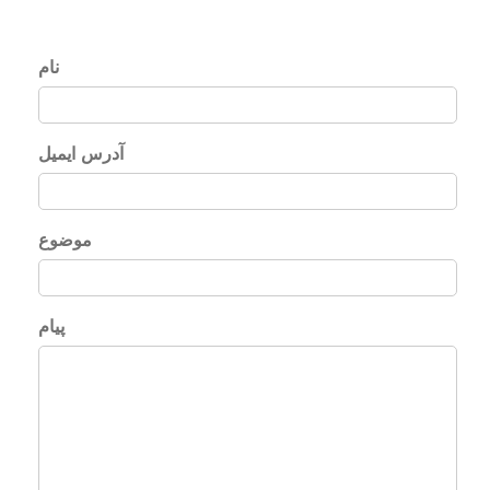
Reseller Radio SonicPanel SHOUTcast
نام
WebHosting
آدرس ایمیل
Reseller Web Hosting
Servere VDS VPS
موضوع
Servere VPS
پیام
Counter Strike 1.6
Counter Strike Go
GTA San Andreas