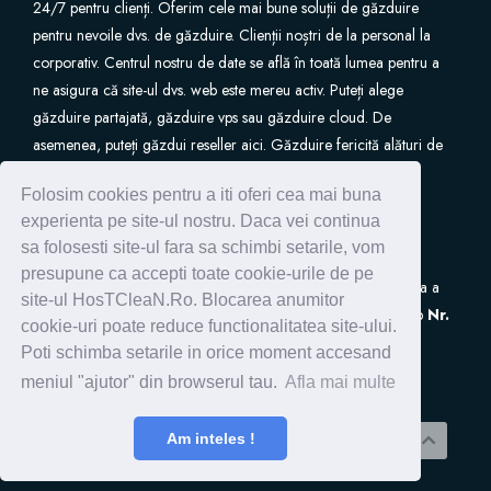
24/7 pentru clienți. Oferim cele mai bune soluții de găzduire
pentru nevoile dvs. de găzduire. Clienții noștri de la personal la
Site Builder
corporativ. Centrul nostru de date se află în toată lumea pentru a
ne asigura că site-ul dvs. web este mereu activ. Puteți alege
XOVI NOW
găzduire partajată, găzduire vps sau găzduire cloud. De
asemenea, puteți găzdui reseller aici. Găzduire fericită alături de
Site & Server Monitoring
noi.
Folosim cookies pentru a iti oferi cea mai buna
experienta pe site-ul nostru. Daca vei continua
VPN
sa folosesti site-ul fara sa schimbi setarile, vom
presupune ca accepti toate cookie-urile de pe
S.C. HostClean S.R.L
este inscrisa in Registrul de Evidenta a
ثبت دامنه جدید
site-ul HosTCleaN.Ro. Blocarea anumitor
Prelucrarilor de Date cu Caracter Personal (ANSPDCP) sub
Nr.
cookie-uri poate reduce functionalitatea site-ului.
0005266
انتقال دامنه به ما
Poti schimba setarile in orice moment accesand
meniul "ajutor" din browserul tau.
Afla mai multe
تمامی حقوق برای © 2026 HostClean.Ro - Servicii Web
Am inteles !
Profesionale !. محفوط می باشد.