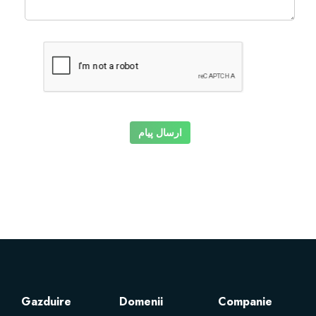
Servere Metin2
Licente cPanel WHM
Licente WHMCS
ارسال پیام
Licente WHMSonic
Licente cPanel WHM / WHMSonic
Licente WHMXtra
Servere Dedicate
Gazduire
Domenii
Companie
Aplicatii Mobil