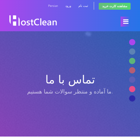
Persian
ورود
ثبت نام
مشاهده کارت خرید
ناحیه کاربری
فروشگاه
تماس با ما
اخبار
مشاهده همه
ما آماده و منتظر سوالات شما هستیم.
مرکز آموزش
RadioHosting WHMSonic
وضعیت شبکه
RadioHosting SonicPanel
تماس با ما
Reseller Radio WHMSonic SHOUTcast