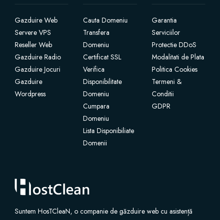
Gazduire Web
Cauta Domeniu
Garantia
SSL Certificates
Servere VPS
Transfera
Serviciilor
Reseller Web
Domeniu
Protectie DDoS
وب سایت ساز
Gazduire Radio
Certificat SSL
Modalitati de Plata
Gazduire Jocuri
Verifica
Politica Cookies
خدمات پست الکترونیکی
Gazduire
Disponibilitate
Termeni &
Wordpress
Domeniu
Conditii
امنیت وب سایت
Cumpara
GDPR
Domeniu
ایمیل حرفه ای
Lista Disponibiliate
Domenii
پشتیبان گیری از وب سایت
VPN
Suntem HosTCleaN, o companie de găzduire web cu asistență
SEO ابزار