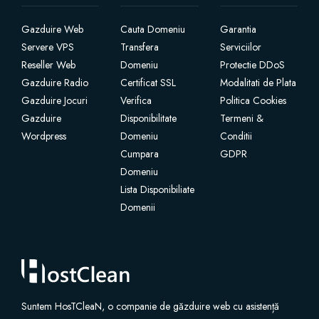
Gazduire Web
Cauta Domeniu
Garantia
SSL Certificates
Servere VPS
Transfera
Serviciilor
Reseller Web
Domeniu
Protectie DDoS
Website Builder
Gazduire Radio
Certificat SSL
Modalitati de Plata
Gazduire Jocuri
Verifica
Politica Cookies
E-mail Services
Gazduire
Disponibilitate
Termeni &
Wordpress
Domeniu
Conditii
Website Security
Cumpara
GDPR
Domeniu
Professional Email
Lista Disponibiliate
Domenii
Website Backup
VPN
Suntem HosTCleaN, o companie de găzduire web cu asistență
SEO Tools