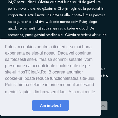
24/7 pentru clienți. Oferim cele mai bune soluții de găzduire
pentru nevoile dvs. de găzduire. Clienții noștri de la personal la
Site Builder
corporativ. Centrul nostru de date se află în toată lumea pentru a
ne asigura că site-ul dvs. web este mereu activ. Puteți alege
XOVI NOW
găzduire partajată, găzduire vps sau găzduire cloud. De
asemenea, puteți găzdui reseller aici. Găzduire fericită alături de
Site & Server Monitoring
noi.
Folosim cookies pentru a iti oferi cea mai buna
experienta pe site-ul nostru. Daca vei continua
VPN
sa folosesti site-ul fara sa schimbi setarile, vom
presupune ca accepti toate cookie-urile de pe
S.C. HostClean S.R.L
este inscrisa in Registrul de Evidenta a
Зареєструвати домен
site-ul HosTCleaN.Ro. Blocarea anumitor
Prelucrarilor de Date cu Caracter Personal (ANSPDCP) sub
Nr.
cookie-uri poate reduce functionalitatea site-ului.
0005266
Перенести домен до нас
Poti schimba setarile in orice moment accesand
meniul "ajutor" din browserul tau.
Afla mai multe
Copyright © 2026 HostClean.Ro - Servicii Web
Am inteles !
Profesionale !. All Rights Reserved.