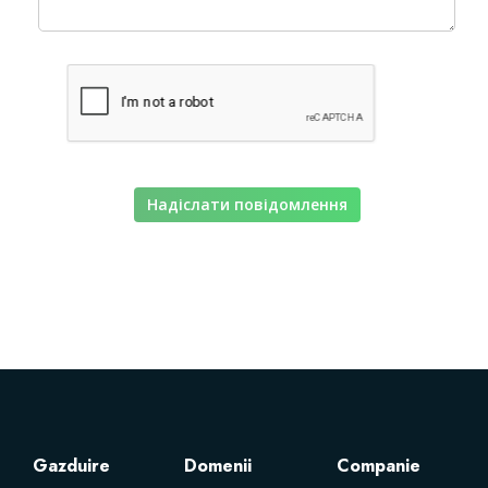
Servere Metin2
Licente cPanel WHM
Licente WHMCS
Надіслати повідомлення
Licente WHMSonic
Licente cPanel WHM / WHMSonic
Licente WHMXtra
Servere Dedicate
Gazduire
Domenii
Companie
Aplicatii Mobil