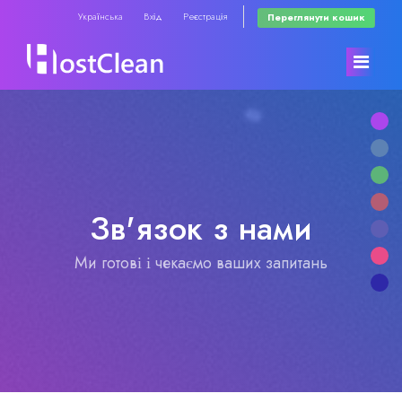
Українська
Вхід
Реєстрація
Переглянути кошик
Головна
Store
Зв'язок з нами
Сповіщення
Browse All
Ми готові і чекаємо ваших запитань
База знань
RadioHosting WHMSonic
Статус мережі
RadioHosting SonicPanel
Зв'язок з нами
Reseller Radio WHMSonic SHOUTcast