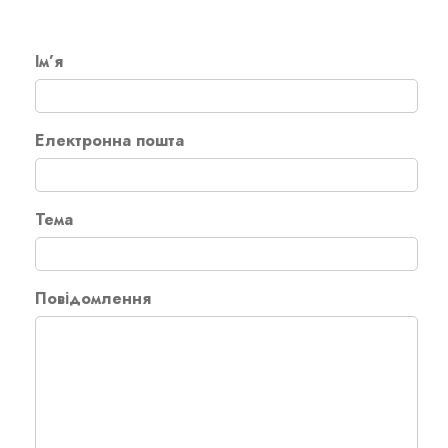
Reseller Radio SonicPanel SHOUTcast
Ім’я
WebHosting
Електронна пошта
Reseller Web Hosting
Servere VDS VPS
Тема
Servere VPS
Повідомлення
Counter Strike 1.6
Counter Strike Go
GTA San Andreas