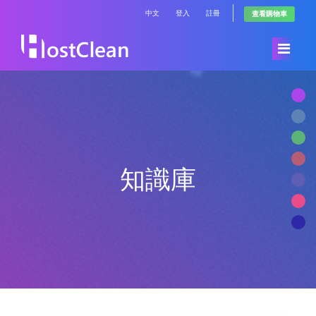
中文
登入
註冊
查看購物車
首頁
Store
知識庫
公告
Browse All
知識庫
RadioHosting WHMSonic
服務狀態
RadioHosting SonicPanel
聯絡我們
Reseller Radio WHMSonic SHOUTcast