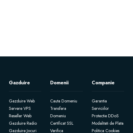
Servere Metin2
Licente cPanel WHM
Licente WHMCS
Licente WHMSonic
Licente cPanel WHM / WHMSonic
Gazduire
Domenii
Companie
Licente WHMXtra
Gazduire Web
Cauta Domeniu
Garantia
Servere VPS
Transfera
Serviciilor
Servere Dedicate
Reseller Web
Domeniu
Protectie DDoS
Gazduire Radio
Certificat SSL
Modalitati de Plata
Aplicatii Mobil
Gazduire Jocuri
Verifica
Politica Cookies