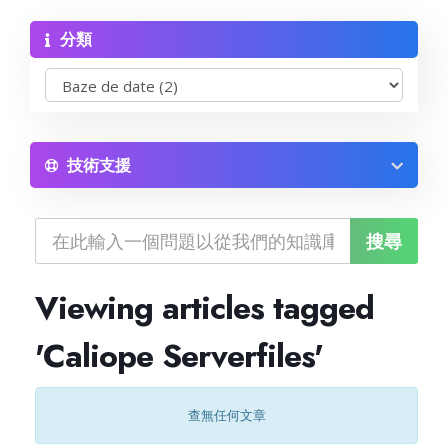
分類
Reseller Radio SonicPanel SHOUTcast
WebHosting
Reseller Web Hosting
技術支援
Servere VDS VPS
Servere VPS
Viewing articles tagged
Counter Strike 1.6
'Caliope Serverfiles'
Counter Strike Go
查無任何文章
GTA San Andreas