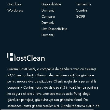
Gazduire
Disponibilitate
Termeni &
Wordpress
SSL Certificates
Domeniu
Conditii
Cumpara
GDPR
Domeniu
Website Builder
Lista Disponibiliate
Domenii
E-mail Services
Website Security
Professional Email
Suntem HosTCleaN, o companie de găzduire web cu asistență
24/7 pentru clienți. Oferim cele mai bune soluții de găzduire
Website Backup
pentru nevoile dvs. de găzduire. Clienții noștri de la personal la
corporativ. Centrul nostru de date se află în toată lumea pentru a
VPN
ne asigura că site-ul dvs. web este mereu activ. Puteți alege
găzduire partajată, găzduire vps sau găzduire cloud. De
asemenea, puteți găzdui reseller aici. Găzduire fericită alături de
SEO Tools