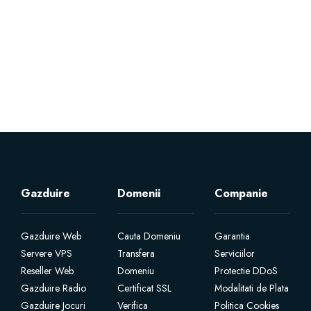
Servere Metin2
Licente cPanel WHM
Licente WHMCS
Licente WHMSonic
Licente cPanel WHM / WHMSonic
Gazduire
Domenii
Companie
Licente WHMXtra
Gazduire Web
Cauta Domeniu
Garantia
Servere VPS
Transfera
Serviciilor
Servere Dedicate
Reseller Web
Domeniu
Protectie DDoS
Gazduire Radio
Certificat SSL
Modalitati de Plata
Aplicatii Mobil
Gazduire Jocuri
Verifica
Politica Cookies