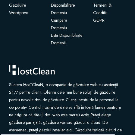
Gazduire
Disponibilitate
Termeni &
Wordpress
SSL tanúsítványok
Domeniu
Conditii
Cumpara
GDPR
Domeniu
Weboldal Készítő
Lista Disponibiliate
Domenii
E-mail Szolgáltatások
Webhelybiztonság
Professzionális Email
Suntem HosTCleaN, o companie de găzduire web cu asistență
24/7 pentru clienți. Oferim cele mai bune soluții de găzduire
Webhely Biztonsági mentése
pentru nevoile dvs. de găzduire. Clienții noștri de la personal la
corporativ. Centrul nostru de date se află în toată lumea pentru a
VPN
ne asigura că site-ul dvs. web este mereu activ. Puteți alege
găzduire partajată, găzduire vps sau găzduire cloud. De
asemenea, puteți găzdui reseller aici. Găzduire fericită alături de
SEO Eszközök