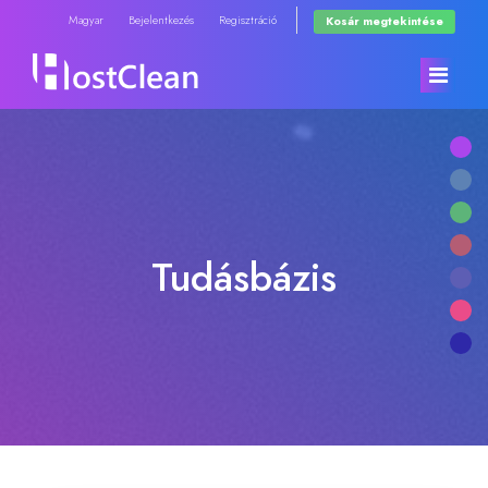
Magyar
Bejelentkezés
Regisztráció
Kosár megtekintése
Főoldal
Rendelés
Tudásbázis
Közlemények
Minden
Tudásbázis
RadioHosting WHMSonic
Hálózat állapota
RadioHosting SonicPanel
Kapcsolat
Reseller Radio WHMSonic SHOUTcast