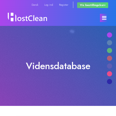
Dansk
Log ind
Register
Vis bestillingskurv
Kundeside
Store
Vidensdatabase
Annonceringer
Browse All
Vidensdatabase
RadioHosting WHMSonic
Netværksstatus
RadioHosting SonicPanel
Kontakt os
Reseller Radio WHMSonic SHOUTcast