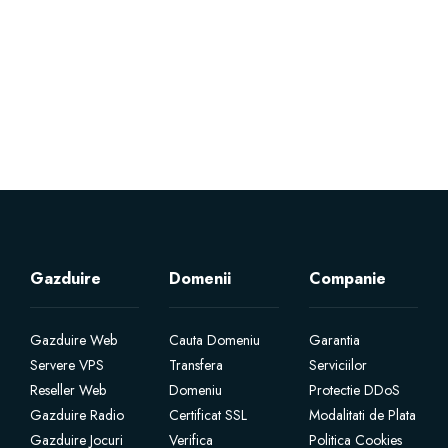
Servere Metin2
Licente cPanel WHM
Licente WHMCS
Licente WHMSonic
Licente cPanel WHM / WHMSonic
Gazduire
Domenii
Companie
Licente WHMXtra
Gazduire Web
Cauta Domeniu
Garantia
Servere VPS
Transfera
Serviciilor
Servere Dedicate
Reseller Web
Domeniu
Protectie DDoS
Gazduire Radio
Certificat SSL
Modalitati de Plata
Aplicatii Mobil
Gazduire Jocuri
Verifica
Politica Cookies