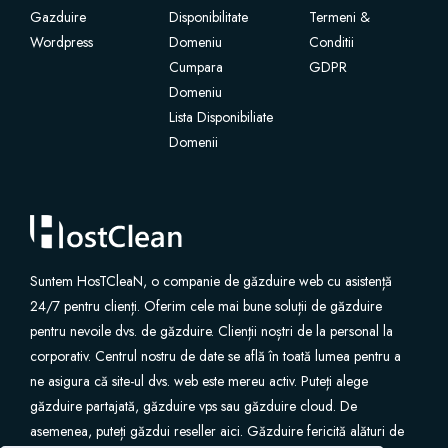
Gazduire
Disponibilitate
Termeni &
Wordpress
SSL Certificates
Domeniu
Conditii
Cumpara
GDPR
Domeniu
Website Builder
Lista Disponibiliate
Domenii
E-mail Services
Website Security
Professional Email
Suntem HosTCleaN, o companie de găzduire web cu asistență
24/7 pentru clienți. Oferim cele mai bune soluții de găzduire
Website Backup
pentru nevoile dvs. de găzduire. Clienții noștri de la personal la
corporativ. Centrul nostru de date se află în toată lumea pentru a
VPN
ne asigura că site-ul dvs. web este mereu activ. Puteți alege
găzduire partajată, găzduire vps sau găzduire cloud. De
asemenea, puteți găzdui reseller aici. Găzduire fericită alături de
SEO Tools