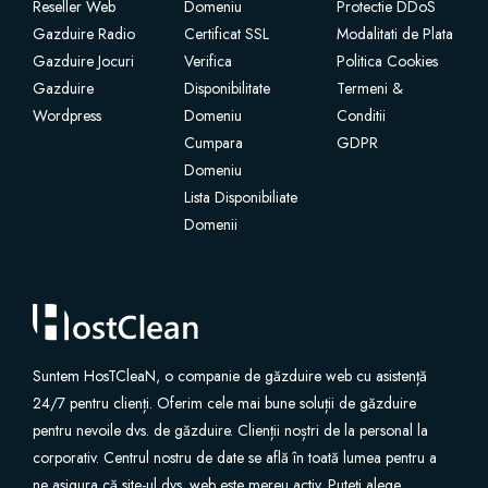
Reseller Web
Domeniu
Protectie DDoS
Gazduire Radio
Certificat SSL
Modalitati de Plata
Gazduire Jocuri
Verifica
Politica Cookies
Gazduire
Disponibilitate
Termeni &
Wordpress
Domeniu
Conditii
Cumpara
GDPR
Domeniu
Lista Disponibiliate
Domenii
Suntem HosTCleaN, o companie de găzduire web cu asistență
24/7 pentru clienți. Oferim cele mai bune soluții de găzduire
pentru nevoile dvs. de găzduire. Clienții noștri de la personal la
corporativ. Centrul nostru de date se află în toată lumea pentru a
ne asigura că site-ul dvs. web este mereu activ. Puteți alege