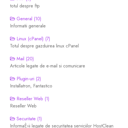
totul despre ftp
Certificados SSL
General (10)
Informatii generale
Construtor de Website
Linux (cPanel) (7)
Serviços de E-mail
Totul despre gazduirea linux cPanel
Mail (20)
Segurança Website
Articole legate de e-mail si comunicare
Professional Email
Plugin-uri (2)
Installatron, Fantastico
Backup de Website
Reseller Web (1)
Reseller Web
VPN
Securitate (1)
SEO Tools
InformaÈ›ii legate de securitatea serviciilor HostClean