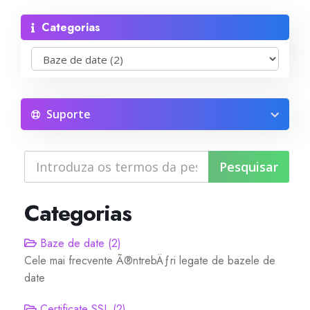
Categorias
Reseller Radio SonicPanel SHOUTcast
WebHosting
Reseller Web Hosting
Suporte
Servere VDS VPS
Servere VPS
Categorias
Counter Strike 1.6
Baze de date (2)
Cele mai frecvente Ã®ntrebÄƒri legate de bazele de
Counter Strike Go
date
GTA San Andreas
Certificate SSL (2)