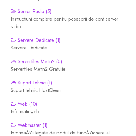
Server Radio (5)
Site Builder
Instructiuni complete pentru posesorii de cont server
radio
XOVI NOW
Servere Dedicate (1)
Site & Server Monitoring
Servere Dedicate
Serverfiles Metin2 (0)
VPN
Serverfiles Metin2 Gratuite
Registar um novo domínio
Suport Tehnic (1)
Suport tehnic HostClean
Transferir um domínio para nós
Web (10)
Informatii web
Webmaster (1)
InformaÅ£ii legate de modul de funcÅ£ionare al