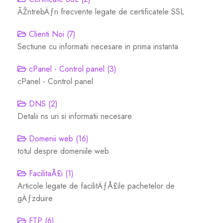
ÃŽntrebÄƒri frecvente legate de certificatele SSL
Servere Metin2
Clienti Noi (7)
Sectiune cu informatii necesare in prima instanta
Licente cPanel WHM
cPanel - Control panel (3)
Licente WHMCS
cPanel - Control panel
DNS (2)
Licente WHMSonic
Detalii ns uri si informatii necesare
Licente cPanel WHM / WHMSonic
Domenii web (16)
totul despre domeniile web
Licente WHMXtra
FacilitaÅ£i (1)
Articole legate de facilitÄƒÅ£ile pachetelor de
Servere Dedicate
gÄƒzduire
Aplicatii Mobil
FTP (6)