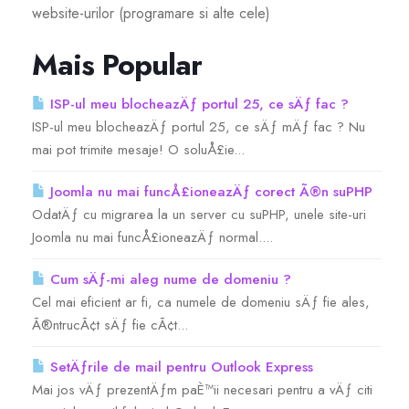
website-urilor (programare si alte cele)
Mais Popular
ISP-ul meu blocheazÄƒ portul 25, ce sÄƒ fac ?
ISP-ul meu blocheazÄƒ portul 25, ce sÄƒ mÄƒ fac ? Nu
mai pot trimite mesaje! O soluÅ£ie...
Joomla nu mai funcÅ£ioneazÄƒ corect Ã®n suPHP
OdatÄƒ cu migrarea la un server cu suPHP, unele site-uri
Joomla nu mai funcÅ£ioneazÄƒ normal....
Cum sÄƒ-mi aleg nume de domeniu ?
Cel mai eficient ar fi, ca numele de domeniu sÄƒ fie ales,
Ã®ntrucÃ¢t sÄƒ fie cÃ¢t...
SetÄƒrile de mail pentru Outlook Express
Mai jos vÄƒ prezentÄƒm paÈ™ii necesari pentru a vÄƒ citi