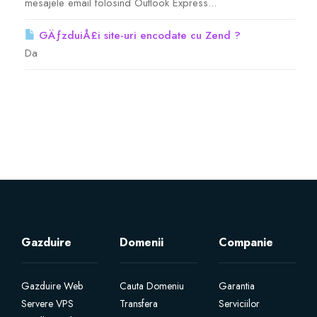
mesajele email folosind Outlook Express...
GÄƒzduiÅ£i site-uri encodate cu Zend ?
Da
Gazduire
Domenii
Companie
Gazduire Web
Cauta Domeniu
Garantia
Servere VPS
Transfera
Serviciilor