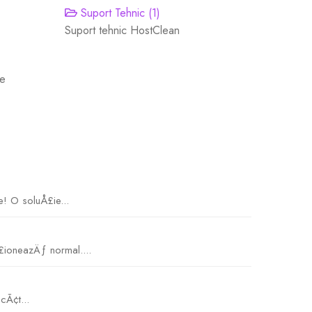
Suport Tehnic (1)
Suport tehnic HostClean
de
! O soluÅ£ie...
£ioneazÄƒ normal....
cÃ¢t...