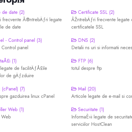
 de date (2)
Certificate SSL (2)
i frecvente Ã®ntrebÄƒri legate
ÃŽntrebÄƒri frecvente legate
le de date
certificatele SSL
l - Control panel (3)
DNS (2)
 Control panel
Detalii ns uri si informatii nece
taÅ£i (1)
FTP (6)
 legate de facilitÄƒÅ£ile
totul despre ftp
lor de gÄƒzduire
 (cPanel) (7)
Mail (20)
spre gazduirea linux cPanel
Articole legate de e-mail si c
ler Web (1)
Securitate (1)
r Web
InformaÈ›ii legate de securita
serviciilor HostClean