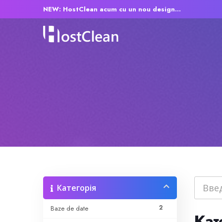
NEW: HostClean acum cu un nou design...
Категорія
2
Baze de date
Кат