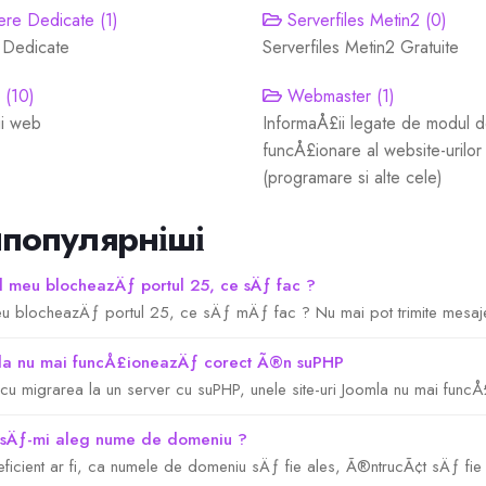
re Dedicate (1)
Serverfiles Metin2 (0)
 Dedicate
Serverfiles Metin2 Gratuite
(10)
Webmaster (1)
ii web
InformaÅ£ii legate de modul 
funcÅ£ionare al website-urilor
(programare si alte cele)
популярніші
l meu blocheazÄƒ portul 25, ce sÄƒ fac ?
eu blocheazÄƒ portul 25, ce sÄƒ mÄƒ fac ? Nu mai pot trimite mesaje
a nu mai funcÅ£ioneazÄƒ corect Ã®n suPHP
u migrarea la un server cu suPHP, unele site-uri Joomla nu mai funcÅ
Äƒ-mi aleg nume de domeniu ?
eficient ar fi, ca numele de domeniu sÄƒ fie ales, Ã®ntrucÃ¢t sÄƒ fie 