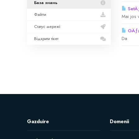
База знань
SetÄƒ
Файли
Mai jos 
Статус мережі
GÄƒzd
Da
Відкрити тікет
Gazduire
Domenii